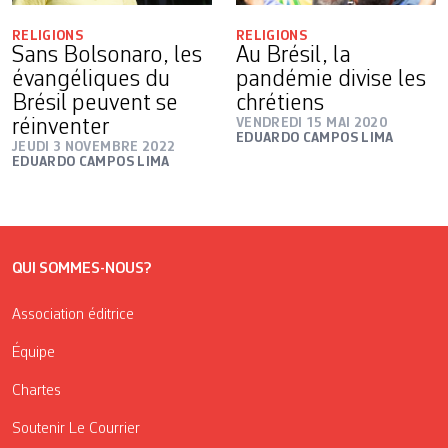
RELIGIONS
RELIGIONS
Sans Bolsonaro, les
Au Brésil, la
évangéliques du
pandémie divise les
Brésil peuvent se
chrétiens
réinventer
VENDREDI 15 MAI 2020
EDUARDO CAMPOS LIMA
JEUDI 3 NOVEMBRE 2022
EDUARDO CAMPOS LIMA
QUI SOMMES-NOUS?
Association éditrice
Équipe
Chartes
Soutenir Le Courrier