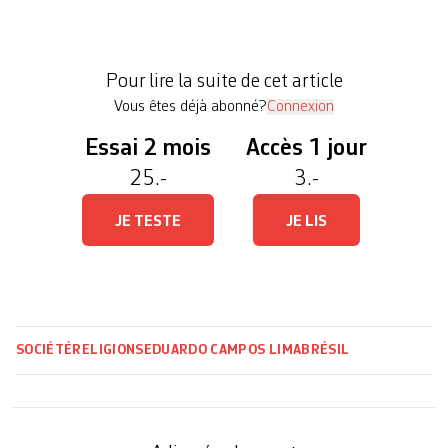
lancé début mai, lorsqu’un député de l’État
d’Amazonas (nord-ouest du pays) a évoqué dans
un discours le rapprochement entre un groupe
Pour lire la suite de cet article
criminel et certaines […]
Vous êtes déjà abonné?
Connexion
Essai 2 mois
Accès 1 jour
25.-
3.-
JE TESTE
JE LIS
SOCIÉTÉ
RELIGIONS
EDUARDO CAMPOS LIMA
BRÉSIL