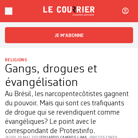
Skip to content
Le Courrier
L'essentiel, autrement
JE M'ABONNE
RELIGIONS
Gangs, drogues et
évangélisation
Au Brésil, les narcopentecôtistes gagnent
du pouvoir. Mais qui sont ces trafiquants
de drogue qui se revendiquent comme
évangéliques? Le point avec le
correspondant de Protestinfo.
JEUDI 20 MAI 2021
EDUARDO CAMPOS LIMA
PROTESTINFO