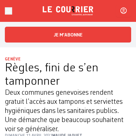
Skip to content
Le Courrier
L'essentiel, autrement
JE M'ABONNE
GENÈVE
Règles, fini de s’en
tamponner
Deux communes genevoises rendent
gratuit l’accès aux tampons et serviettes
hygiéniques dans les sanitaires publics.
Une démarche que beaucoup souhaitent
voir se généraliser.
DIMANCHE 11 AVRIL 2021
MAUDE JAQUET