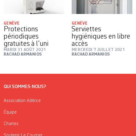
GENÈVE
GENÈVE
Protections
Serviettes
périodiques
hygiéniques en libre
gratuites à l’uni
accès
MARDI 31 AOÛT 2021
MERCREDI 7 JUILLET 2021
RACHAD ARMANIOS
RACHAD ARMANIOS
QUI SOMMES-NOUS?
Association éditrice
Équipe
Chartes
Soutenir Le Courrier