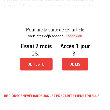
mettre à disposition, dans les écoles primaires et
les bâtiments de l’administration publique, des
protections hygiéniques en libre-service, apprend-
on dans la Tribune de Genève. Un petit pas pour
Pour lire la suite de cet article
libérer […]
Vous êtes déjà abonné?
Connexion
Essai 2 mois
Accès 1 jour
25.-
3.-
JE TESTE
JE LIS
RÉGIONS
GENÈVE
MAUDE JAQUET
PRÉCARITÉ MENSTRUELLE