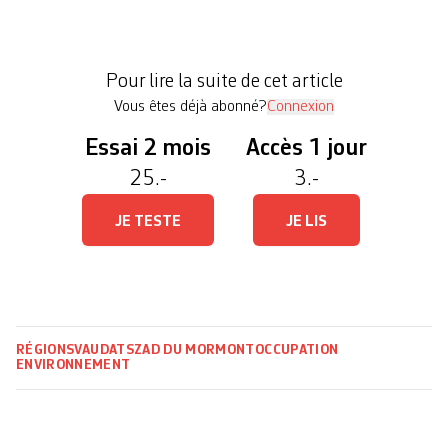
remise en état et la sécurisation de la colline se
poursuivront ces prochains jours. Peu après 10h
mercredi, deux des quatre personnes toujours
Pour lire la suite de cet article
perchées dans […]
Vous êtes déjà abonné?
Connexion
Essai 2 mois
Accès 1 jour
25.-
3.-
JE TESTE
JE LIS
RÉGIONS
VAUD
ATS
ZAD DU MORMONT
OCCUPATION
ENVIRONNEMENT