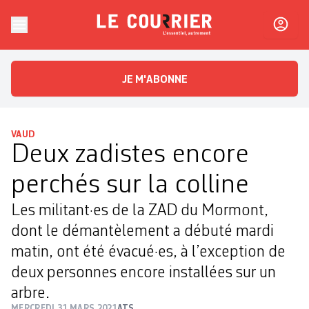
Skip to content
Le Courrier
L'essentiel, autrement
JE M'ABONNE
VAUD
Deux zadistes encore
perchés sur la colline
Les militant·es de la ZAD du Mormont,
dont le démantèlement a débuté mardi
matin, ont été évacué·es, à l’exception de
deux personnes encore installées sur un
arbre.
MERCREDI 31 MARS 2021
ATS