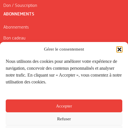
Don / Souscription
ABONNEMENTS
Abonnements
Bon cadeau
Gérer le consentement
Conditions générales de vente
Réductions de la Carte Côté Courrier
Nous utilisons des cookies pour améliorer votre expérience de
navigation, concevoir des contenus personnalisés et analyser
Application
notre trafic. En cliquant sur « Accepter », vous consentez à notre
utilisation des cookies.
Suivez-nous
Accepter
Refuser