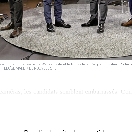
l d'Etat, organisé par le Walliser Bote et le Nouvelliste. De g. à dr.: Roberto Schmi
en. HELOÏSE MARET/ LE NOUVELLISTE
caméras, les candidats semblent embarrassés. Comp
utres, ils prennent bien garde de ne pas froisser. 
gouvernement. Six hommes se disputent cinq sièges
PDC, un PLR et une socialiste. A peine troublés pa