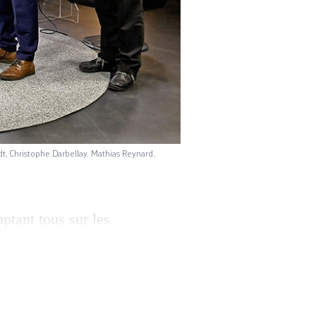
dt, Christophe Darbellay, Mathias Reynard,
tant tous sur les
Ce dimanche, le
, aujourd’hui
r un article qui