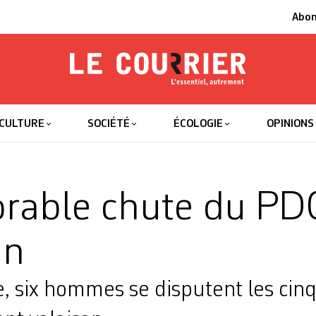
Abo
Le Courrier
L'essentiel
CULTURE
SOCIÉTÉ
ÉCOLOGIE
OPINIONS
orable chute du PD
an
, six hommes se disputent les cinq