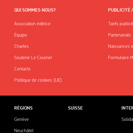
QUI SOMMES-NOUS?
PUBLICITÉ 
Association éditrice
Tarifs publici
Équipe
Partenariats
Chartes
Naissances e
Soutenir Le Courrier
Formulaire 
Contacts
Politique de cookies (UE)
RÉGIONS
SUISSE
INTE
Genève
Solida
Neuchâtel