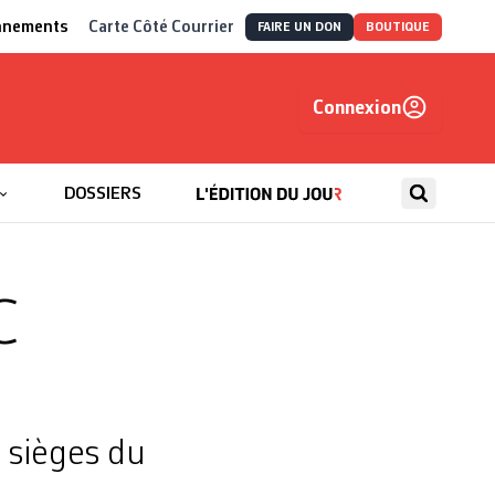
nnements
Carte Côté Courrier
FAIRE UN DON
BOUTIQUE
Connexion
, autrement
DOSSIERS
C
 sièges du