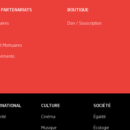
/ PARTENARIATS
BOUTIQUE
taires
Don / Souscription
t Mortuaires
Mémento
RNATIONAL
CULTURE
SOCIÉTÉ
rité
Cinéma
Égalité
Musique
Écologie