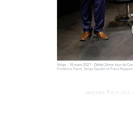
Viège - 16 mars 2021 - Débat 2ème tour du Consei
Frédérice Favre, Serge Gaudin et Franz Rupp
Face aux 
ANALYSE
voix les uns des a
Valais élira son 
occupés par trois 
disait […]