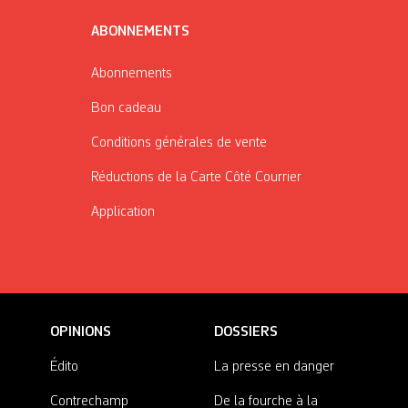
ABONNEMENTS
Abonnements
Bon cadeau
Conditions générales de vente
Réductions de la Carte Côté Courrier
Application
OPINIONS
DOSSIERS
Édito
La presse en danger
Contrechamp
De la fourche à la