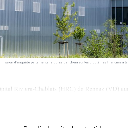
mmission d’enquête parlementaire qui se penchera sur les problèmes financiers à la
pital Riviera-Chablais (HRC) de Rennaz (VD) au
ntaire (CEP). Les députés vaudois ont approuvé ma
sa création par 78 voix contre 54 et 8 abstentions,
oblèmes financiers à la mise en fonction de l’étab
mbre 2019. Pour cette […]