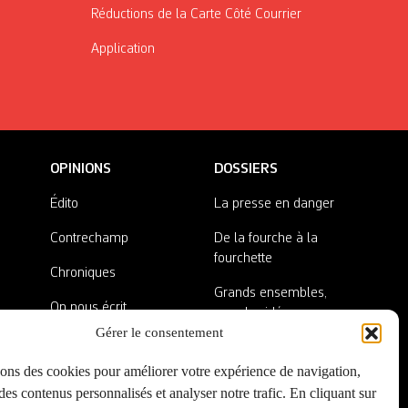
Réductions de la Carte Côté Courrier
Application
OPINIONS
DOSSIERS
Édito
La presse en danger
Contrechamp
De la fourche à la
fourchette
Chroniques
Grands ensembles,
On nous écrit
grandes idées
Gérer le consentement
Nos invité·es
Lieux abandonnés
sons des cookies pour améliorer votre expérience de navigation,
A côté de la plaque
es contenus personnalisés et analyser notre trafic. En cliquant sur