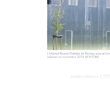
L’Hôpital Riviera-Chablais de Rennaz aura sa Co
valaisan en novembre 2019. KEYSTONE
L’Hô
GRAND CONSEIL
d’enquête parleme
matière en vue de 
pencher sur les pr
valaisan en nove