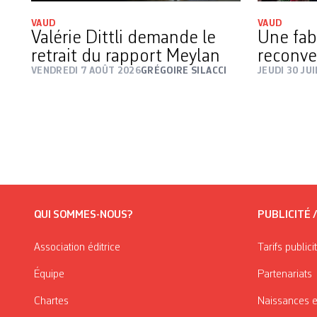
VAUD
VAUD
Valérie Dittli demande le
Une fab
retrait du rapport Meylan
reconve
VENDREDI 7 AOÛT 2026
GRÉGOIRE SILACCI
JEUDI 30 JU
QUI SOMMES-NOUS?
PUBLICITÉ 
Association éditrice
Tarifs publici
Équipe
Partenariats
Chartes
Naissances e