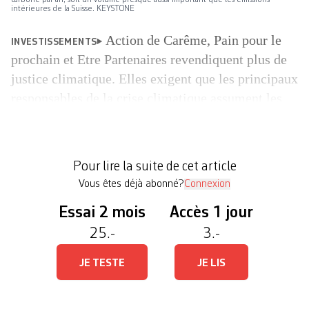
carbone par an, soit un volume presque aussi important que les émissions
intérieures de la Suisse. KEYSTONE
Action de Carême, Pain pour le
INVESTISSEMENTS
prochain et Etre Partenaires revendiquent plus de
justice climatique. Elles exigent que les principaux
responsables de la crise climatique assument les
conséquences de leurs actes. Cela vaut aussi pour
la Banque nationale suisse (BNS). A la fin 2019, la
BNS détenait près de six milliards de dollars en
Pour lire la suite de cet article
actions […]
Vous êtes déjà abonné?
Connexion
Essai 2 mois
Accès 1 jour
25.-
3.-
JE TESTE
JE LIS