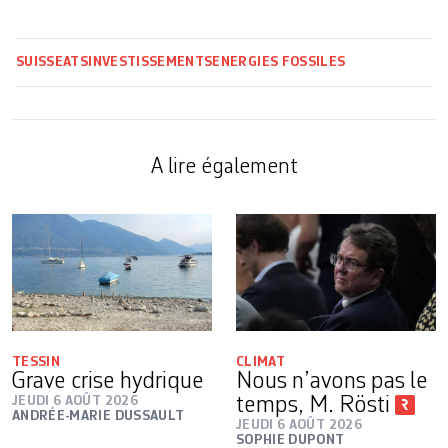
SUISSE
ATS
INVESTISSEMENTS
ENERGIES FOSSILES
A lire également
TESSIN
CLIMAT
Grave crise hydrique
Nous n’avons pas le
JEUDI 6 AOÛT 2026
temps, M. Rösti
ANDRÉE-MARIE DUSSAULT
JEUDI 6 AOÛT 2026
SOPHIE DUPONT