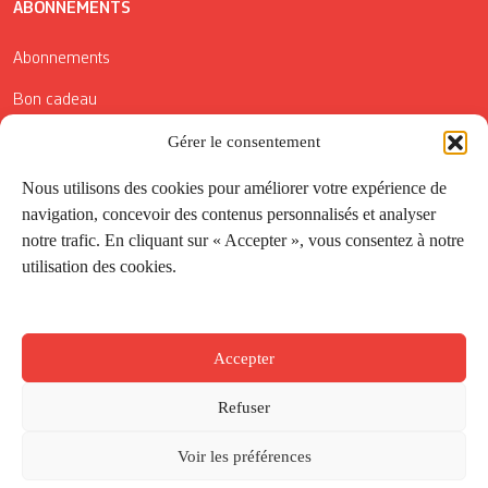
ABONNEMENTS
Abonnements
Bon cadeau
Conditions générales de vente
Gérer le consentement
Réductions de la Carte Côté Courrier
Nous utilisons des cookies pour améliorer votre expérience de
navigation, concevoir des contenus personnalisés et analyser
Application
notre trafic. En cliquant sur « Accepter », vous consentez à notre
utilisation des cookies.
Suivez-nous
Accepter
Refuser
Voir les préférences