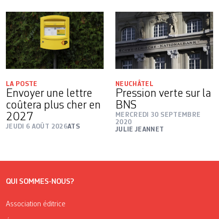
LA POSTE
NEUCHÂTEL
Envoyer une lettre
Pression verte sur la
coûtera plus cher en
BNS
2027
MERCREDI 30 SEPTEMBRE
2020
JEUDI 6 AOÛT 2026
ATS
JULIE JEANNET
QUI SOMMES-NOUS?
Association éditrice