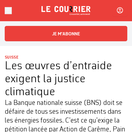
Skip to content
Le Courrier
L'essentiel, autrement
JE M'ABONNE
SUISSE
Les œuvres d’entraide
exigent la justice
climatique
La Banque nationale suisse (BNS) doit se
défaire de tous ses investissements dans
les énergies fossiles. C’est ce qu’exige la
pétition lancée par Action de Carême, Pain