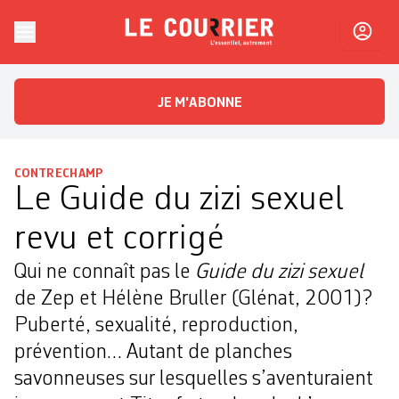
Skip to content
Le Courrier
L'essentiel, autrement
JE M'ABONNE
CONTRECHAMP
Le Guide du zizi sexuel
revu et corrigé
Qui ne connaît pas le
Guide du zizi sexuel
de Zep et Hélène Bruller (Glénat, 2001)?
Puberté, sexualité, reproduction,
prévention… Autant de planches
savonneuses sur lesquelles s’aventuraient