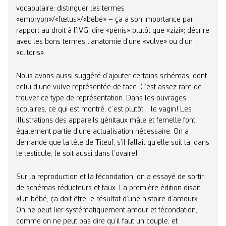
vocabulaire: distinguer les termes
«embryon»/«fœtus»/«bébé» – ça a son importance par
rapport au droit à l’IVG; dire «pénis» plutôt que «zizi»; décrire
avec les bons termes l’anatomie d’une «vulve» ou d’un
«clitoris».
Nous avons aussi suggéré d’ajouter certains schémas, dont
celui d’une vulve représentée de face. C’est assez rare de
trouver ce type de représentation. Dans les ouvrages
scolaires, ce qui est montré, c’est plutôt… le vagin! Les
illustrations des appareils génitaux mâle et femelle font
également partie d’une actualisation nécessaire. On a
demandé que la tête de Titeuf, s’il fallait qu’elle soit là, dans
le testicule, le soit aussi dans l’ovaire!
Sur la reproduction et la fécondation, on a essayé de sortir
de schémas réducteurs et faux. La première édition disait:
«Un bébé, ça doit être le résultat d’une histoire d’amour»…
On ne peut lier systématiquement amour et fécondation,
comme on ne peut pas dire qu’il faut un couple, et