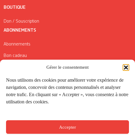
BOUTIQUE
Don / Souscription
ABONNEMENTS
Abonnements
Bon cadeau
Conditions générales de vente
Gérer le consentement
Réductions de la Carte Côté Courrier
Nous utilisons des cookies pour améliorer votre expérience de
navigation, concevoir des contenus personnalisés et analyser
Application
notre trafic. En cliquant sur « Accepter », vous consentez à notre
utilisation des cookies.
Suivez-nous
Accepter