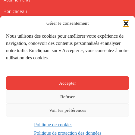
Abonnements
Bon cadeau
Conditions générales de vente
Gérer le consentement
Réductions de la Carte Côté Courrier
Nous utilisons des cookies pour améliorer votre expérience de
navigation, concevoir des contenus personnalisés et analyser
Application
notre trafic. En cliquant sur « Accepter », vous consentez à notre
utilisation des cookies.
Suivez-nous
Accepter
Refuser
Voir les préférences
Politique de cookies
Créé par
Onepixel
&
Wonderweb
&
EPIC
Politique de protection des données