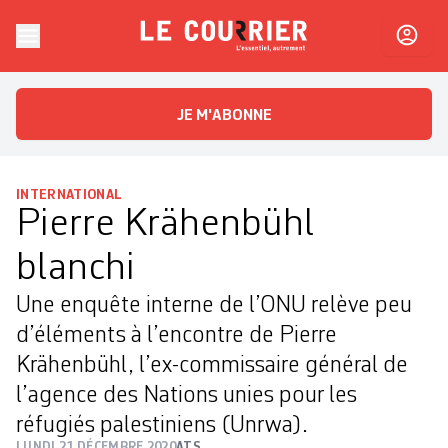
Skip to content
Le Courrier
L'essentiel, autrement
JE M'ABONNE
INTERNATIONAL
Pierre Krähenbühl
blanchi
Une enquête interne de l’ONU relève peu
d’éléments à l’encontre de Pierre
Krähenbühl, l’ex-commissaire général de
l’agence des Nations unies pour les
réfugiés palestiniens (Unrwa).
LUNDI 21 DÉCEMBRE 2020
ATS