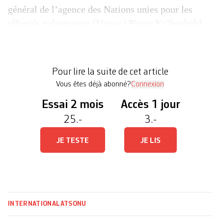
général de l’agence des Nations unies pour les
réfugiés palestiniens (Unrwa) Pierre Krähenbühl.
Ce dernier, qui a démissionné le 6 novembre 2019,
était mis en cause pour mauvaise gestion et abus
de pouvoir. Ces informations diffusées jeudi soir
Pour lire la suite de cet article
par la RTS dans l’émission […]
Vous êtes déjà abonné?
Connexion
Essai 2 mois
Accès 1 jour
25.-
3.-
JE TESTE
JE LIS
INTERNATIONAL
ATS
ONU