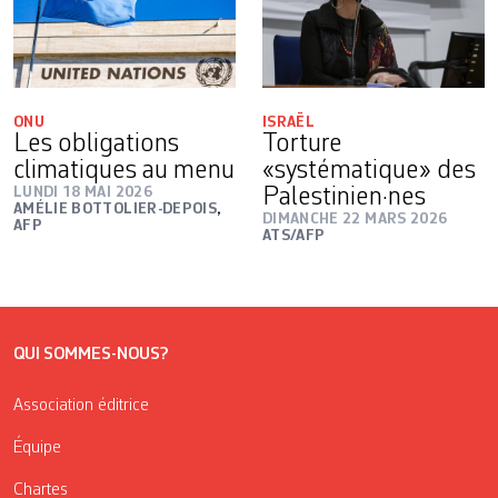
ONU
ISRAËL
Les obligations
Torture
climatiques au menu
«systématique» des
LUNDI 18 MAI 2026
Palestinien·nes
AMÉLIE BOTTOLIER-DEPOIS
,
DIMANCHE 22 MARS 2026
AFP
ATS/AFP
QUI SOMMES-NOUS?
Association éditrice
Équipe
Chartes