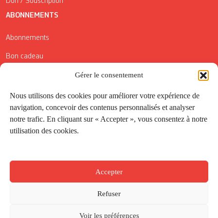
Don / Souscription
ABONNEMENTS
Abonnements
Bon cadeau
Conditions générales de vente
Gérer le consentement
Réductions de la Carte Côté Courrier
Nous utilisons des cookies pour améliorer votre expérience de
navigation, concevoir des contenus personnalisés et analyser
Application
notre trafic. En cliquant sur « Accepter », vous consentez à notre
utilisation des cookies.
Suivez-nous
Accepter
Refuser
Voir les préférences