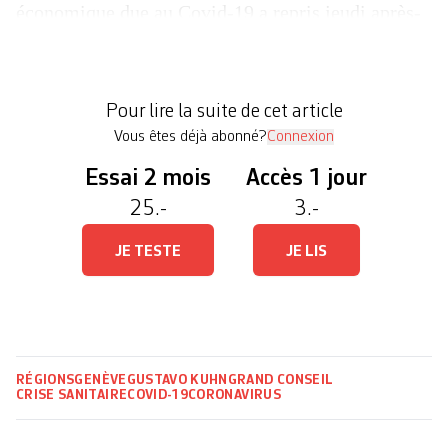
économique due au Covid-19 a repris jeudi après-
midi. Après avoir fini d’accepter – malgré
quelques cafouillages – les projets de lois
consacrés aux aides aux secteurs dits «cas de
Pour lire la suite de cet article
rigueur», dont l’étude a […]
Vous êtes déjà abonné?
Connexion
Essai 2 mois
Accès 1 jour
25.-
3.-
JE TESTE
JE LIS
RÉGIONS
GENÈVE
GUSTAVO KUHN
GRAND CONSEIL
CRISE SANITAIRE
COVID-19
CORONAVIRUS