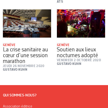
ATS
GENÈVE
GENÈVE
La crise sanitaire au
Soutien aux lieux
cœur d’une session
nocturnes adopté
marathon
VENDREDI 2 OCTOBRE 2020
GUSTAVO KUHN
JEUDI 26 NOVEMBRE 2020
GUSTAVO KUHN
QUI SOMMES-NOUS?
Association éditrice