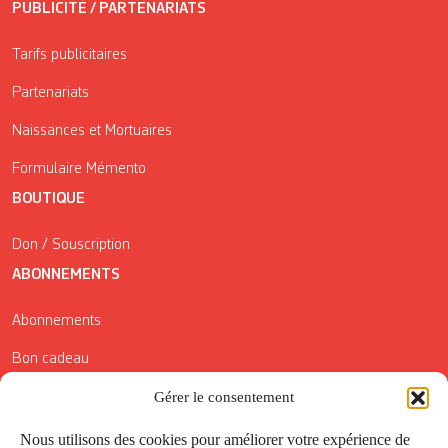
PUBLICITÉ / PARTENARIATS
Tarifs publicitaires
Partenariats
Naissances et Mortuaires
Formulaire Mémento
BOUTIQUE
Don / Souscription
ABONNEMENTS
Abonnements
Bon cadeau
Conditions générales de vente
Gérer le consentement
Réductions de la Carte Côté Courrier
Nous utilisons des cookies pour améliorer votre expérience de