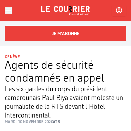
Skip to content
Le Courrier
L'essentiel, autrement
JE M'ABONNE
GENÈVE
Agents de sécurité
condamnés en appel
Les six gardes du corps du président
camerounais Paul Biya avaient molesté un
journaliste de la RTS devant l’Hôtel
Intercontinental.
MARDI 10 NOVEMBRE 2020
ATS