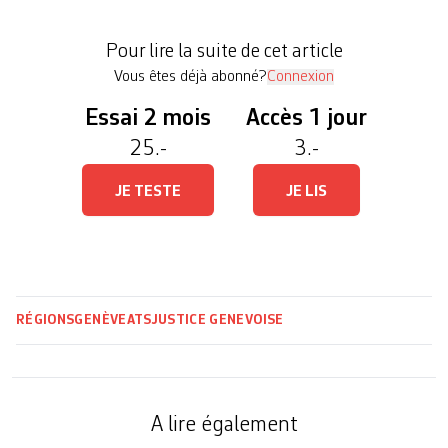
dirigeant africain en juin 2019. Les gardes du
corps ont recouru au Tribunal fédéral contre ce
Pour lire la suite de cet article
jugement. L’information, révélée mardi […]
Vous êtes déjà abonné?
Connexion
Essai 2 mois
Accès 1 jour
25.-
3.-
JE TESTE
JE LIS
RÉGIONS
GENÈVE
ATS
JUSTICE GENEVOISE
A lire également