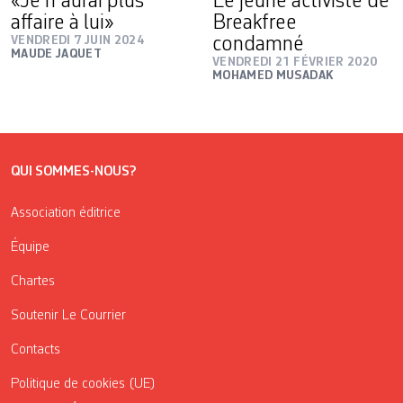
«Je n’aurai plus
Le jeune activiste de
affaire à lui»
Breakfree
VENDREDI 7 JUIN 2024
condamné
MAUDE JAQUET
VENDREDI 21 FÉVRIER 2020
MOHAMED MUSADAK
QUI SOMMES-NOUS?
Association éditrice
Équipe
Chartes
Soutenir Le Courrier
Contacts
Politique de cookies (UE)