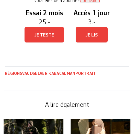
Vous êtes déjà abonné?
Connexion
Essai 2 mois
Accès 1 jour
25.-
3.-
JE TESTE
JE LIS
RÉGIONS
VAUD
SELVER KABACALMAN
PORTRAIT
A lire également