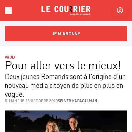
Skip to content
Le Courrier
L'essentiel, autrement
JE M'ABONNE
VAUD
Pour aller vers le mieux!
Deux jeunes Romands sont à l’origine d’un
nouveau média citoyen de plus en plus en
vogue.
DIMANCHE 18 OCTOBRE 2020
SELVER KABACALMAN