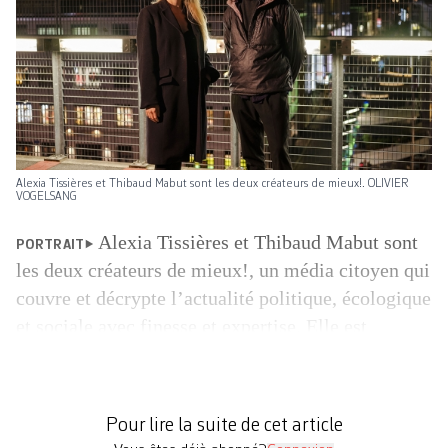
Alexia Tissières et Thibaud Mabut sont les deux créateurs de mieux!. OLIVIER
VOGELSANG
Alexia Tissières et Thibaud Mabut sont
PORTRAIT
les deux créateurs de mieux!, un média citoyen qui
couvre et décrypte l’actualité politique, écologique
et sociale avec finesse et expertise. Elle est
Vaudoise. Il est Genevois. Leur but commun est de
faire bouger la jeunesse vers une société plus juste
et durable. Aller vers le «mieux!» avec dynamisme
Pour lire la suite de cet article
[…]