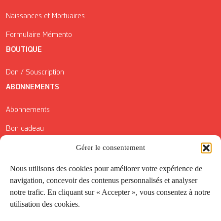
Naissances et Mortuaires
Formulaire Mémento
BOUTIQUE
Don / Souscription
ABONNEMENTS
Abonnements
Bon cadeau
Conditions générales de vente
Gérer le consentement
Réductions de la Carte Côté Courrier
Nous utilisons des cookies pour améliorer votre expérience de
navigation, concevoir des contenus personnalisés et analyser
Application
notre trafic. En cliquant sur « Accepter », vous consentez à notre
utilisation des cookies.