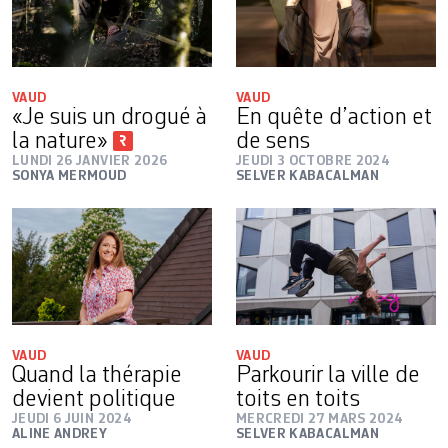
VAUD
VAUD
«Je suis un drogué à
En quête d’action et
la nature»
de sens
LUNDI 26 JANVIER 2026
JEUDI 3 OCTOBRE 2024
SONYA MERMOUD
SELVER KABACALMAN
VAUD
VAUD
Quand la thérapie
Parkourir la ville de
devient politique
toits en toits
JEUDI 6 JUIN 2024
MERCREDI 27 MARS 2024
ALINE ANDREY
SELVER KABACALMAN