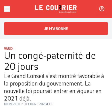
Skip to content
Le Courrier
L'essentiel, autrement
JE M'ABONNE
VAUD
Un congé-paternité de
20 jours
Le Grand Conseil s’est montré favorable à
la proposition du gouvernement. La
nouvelle loi pourrait entrer en vigueur en
2021 déjà.
MERCREDI 7 OCTOBRE 2020
ATS