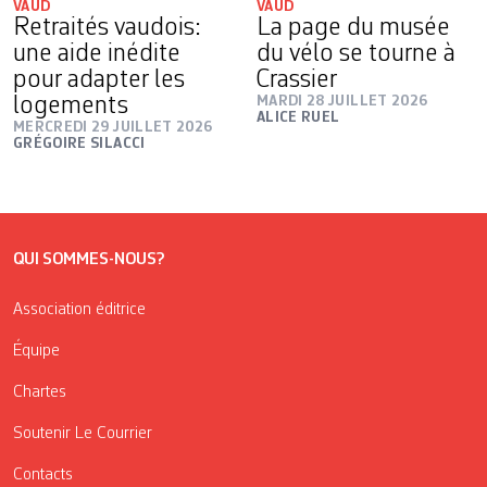
VAUD
VAUD
Retraités vaudois:
La page du musée
une aide inédite
du vélo se tourne à
pour adapter les
Crassier
logements
MARDI 28 JUILLET 2026
ALICE RUEL
MERCREDI 29 JUILLET 2026
GRÉGOIRE SILACCI
QUI SOMMES-NOUS?
Association éditrice
Équipe
Chartes
Soutenir Le Courrier
Contacts