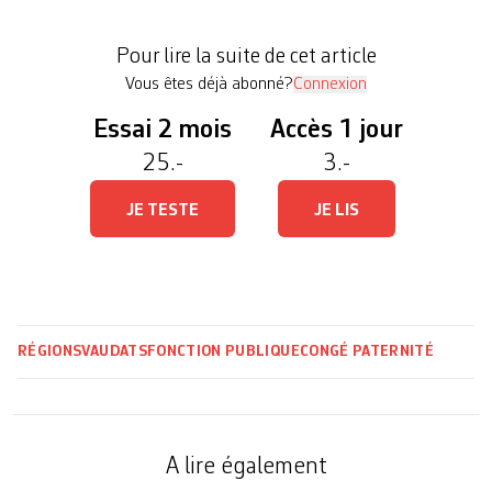
entrera en vigueur rapidement. Le Conseil d’Etat
avait déjà préparé ce projet de loi avant que le
Pour lire la suite de cet article
peuple suisse n’accepte il […]
Vous êtes déjà abonné?
Connexion
Essai 2 mois
Accès 1 jour
25.-
3.-
JE TESTE
JE LIS
RÉGIONS
VAUD
ATS
FONCTION PUBLIQUE
CONGÉ PATERNITÉ
A lire également