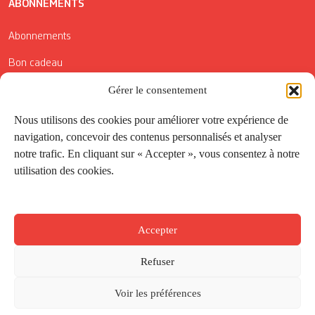
ABONNEMENTS
Abonnements
Bon cadeau
Conditions générales de vente
Gérer le consentement
Réductions de la Carte Côté Courrier
Nous utilisons des cookies pour améliorer votre expérience de
navigation, concevoir des contenus personnalisés et analyser
Application
notre trafic. En cliquant sur « Accepter », vous consentez à notre
utilisation des cookies.
Suivez-nous
Accepter
Refuser
Voir les préférences