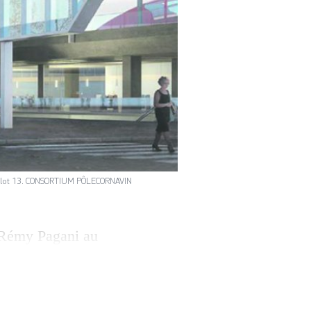
 l’îlot 13. CONSORTIUM PÔLECORNAVIN
 Rémy Pagani au
ont qualifié la
ve. Fait rare en
re à propos des