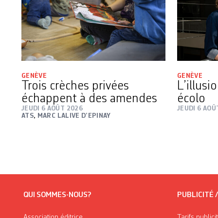
GENÈVE
GENÈVE
Trois crèches privées
L’illusi
échappent à des amendes
écolo
JEUDI 6 AOÛT 2026
JEUDI 6 AOÛ
ATS
,
MARC LALIVE D’EPINAY
QUI SOMMES-NOUS?
PUBLICITÉ 
Association éditrice
Tarifs publici