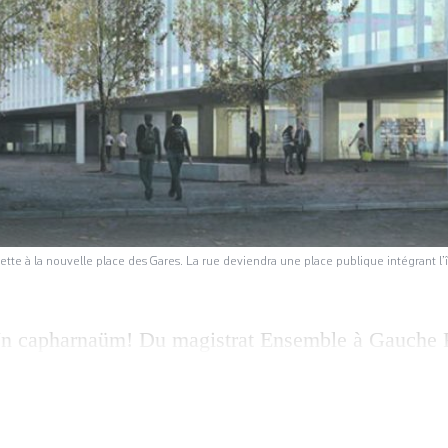
rvette à la nouvelle place des Gares. La rue deviendra une place publique intégrant
n capharnaüm! Du magistrat Ensemble à Gauche
pal PLR Pierre de Boccard, voilà comment les élus 
ardi soir au Conseil municipal de la Ville de Genè
ment et de mobilité, et alors que Genève se déchi