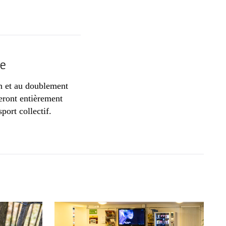
re
in et au doublement
eront entièrement
port collectif.