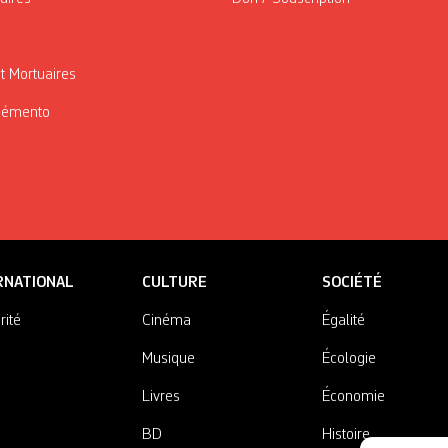
t Mortuaires
Mémento
RNATIONAL
CULTURE
SOCIÉTÉ
rité
Cinéma
Égalité
Musique
Écologie
Livres
Économie
BD
Histoire