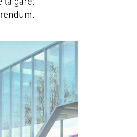
 la gare,
férendum.