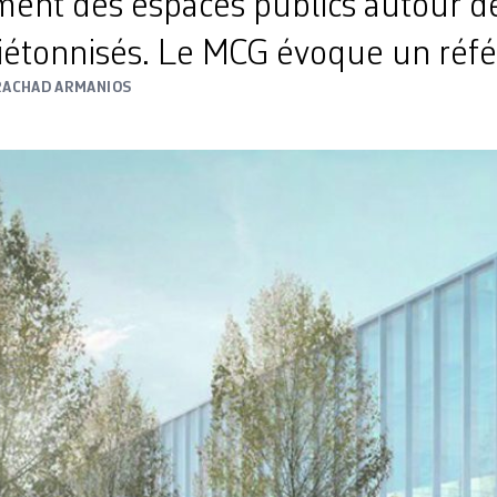
nt des espaces publics autour de
piétonnisés. Le MCG évoque un ré
RACHAD ARMANIOS