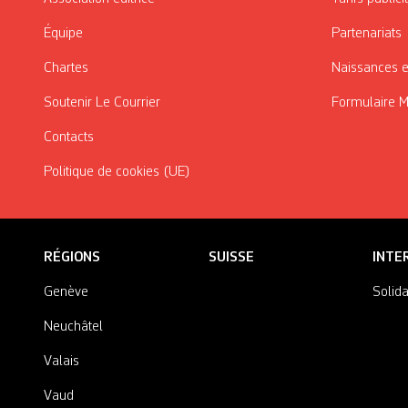
Équipe
Partenariats
Chartes
Naissances e
Soutenir Le Courrier
Formulaire 
Contacts
Politique de cookies (UE)
RÉGIONS
SUISSE
INTE
Genève
Solida
Neuchâtel
Valais
Vaud