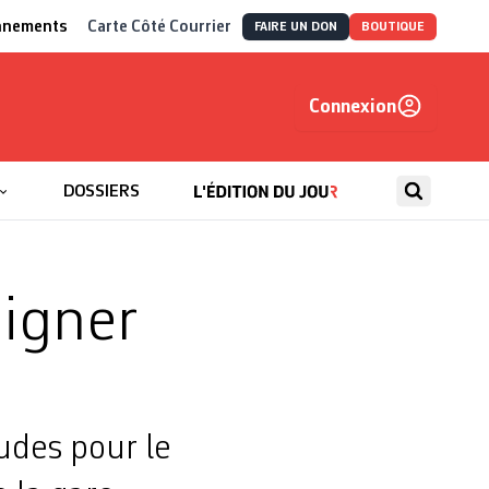
nnements
Carte Côté Courrier
FAIRE UN DON
BOUTIQUE
Connexion
, autrement
DOSSIERS
igner
tudes pour le