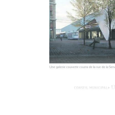
Une galerie couverte courra de la rue de la Se
U
CONSEIL MUNICIPAL
conseiller munici
place Cornavin, m
matière d’aménage