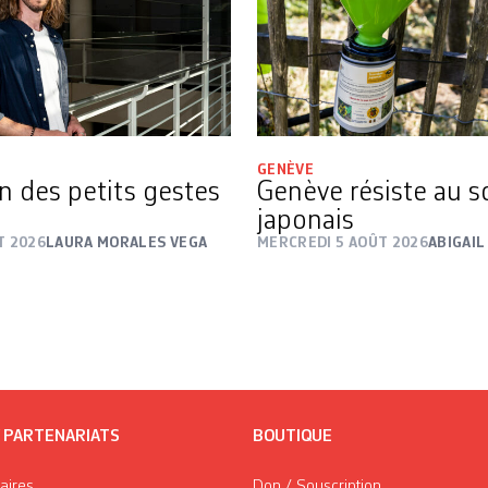
GENÈVE
on des petits gestes
Genève résiste au s
japonais
T 2026
LAURA MORALES VEGA
MERCREDI 5 AOÛT 2026
ABIGAIL
/ PARTENARIATS
BOUTIQUE
taires
Don / Souscription