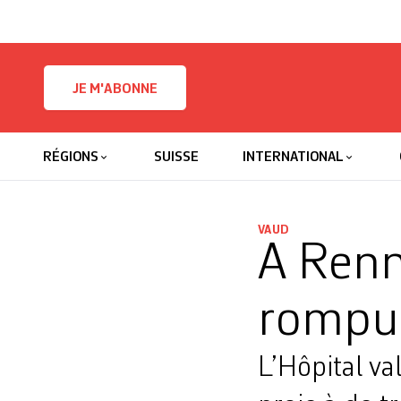
Skip to content
JE M'ABONNE
RÉGIONS
SUISSE
INTERNATIONAL
VAUD
A Renn
rompue
L’Hôpital va