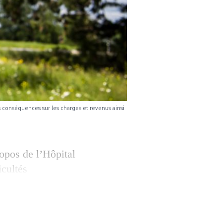
 conséquences sur les charges et revenus ainsi
ropos de l’Hôpital
cultés
udois de la
erme «changer
 d’enquête