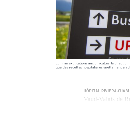
Comme explications aux difficultés, la directi
que des recettes hospitalières «nettement en 
HÔPITAL RIVIERA-CHABL
Vaud-Valais de Re
financières. Le dé
Commission interp
d’équipe» de dire