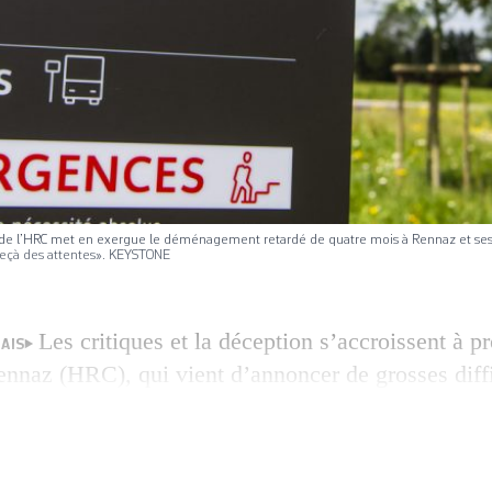
on de l’HRC met en exergue le déménagement retardé de quatre mois à Rennaz et ses
deçà des attentes». KEYSTONE
Les critiques et la déception s’accroissent à p
AIS
nnaz (HRC), qui vient d’annoncer de grosses diffi
puté Philippe Vuillemin (plr), responsable côté va
arlementaire de contrôle, estime qu’il faudra à t
ction. A droite, certains évoquent une commission