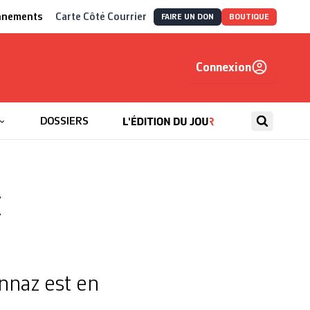
nnements
Carte Côté Courrier
FAIRE UN DON
BOUTIQUE
Connexion
, autrement
DOSSIERS
t
ennaz est en