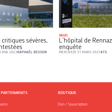
VAUD
 critiques sévères,
L’hôpital de Renna
ntestées
enquête
5 MAI 2022
RAPHAËL BESSON
MERCREDI 31 MARS 2021
ATS
/ PARTENARIATS
BOUTIQUE
taires
Don / Souscription