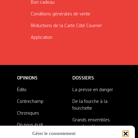
Bon cadeau
Conditions générales de vente
Réductions de la Carte Côté Courrier
Application
OPINIONS
DOSSIERS
Édito
La presse en danger
Contrechamp
De la fourche à la
fourchette
Chroniques
Grands ensembles,
On nous écrit
grandes idées
Gérer le consentement
Nos invité·es