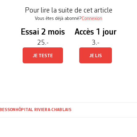
P), ce qui […]
Pour lire la suite de cet article
Vous êtes déjà abonné?
Connexion
Essai 2 mois
Accès 1 jour
25.-
3.-
JE TESTE
JE LIS
 BESSON
HÔPITAL RIVIERA-CHABLAIS