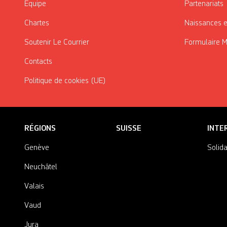
Équipe
Partenariats
Chartes
Naissances e
Soutenir Le Courrier
Formulaire 
Contacts
Politique de cookies (UE)
RÉGIONS
SUISSE
INTE
Genève
Solida
Neuchâtel
Valais
Vaud
Jura