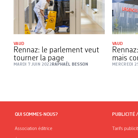
VAUD
VAUD
Rennaz: le parlement veut
Rennaz:
tourner la page
mais co
MARDI 7 JUIN 2022
RAPHAËL BESSON
MERCREDI 2
QUI SOMMES-NOUS?
PUBLICITÉ 
Association éditrice
Tarifs publici