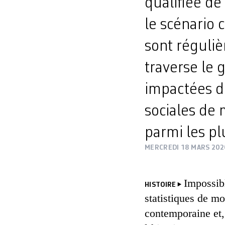
qualifiée de
le scénario
sont réguli
traverse le 
impactées d
sociales de 
parmi les p
MERCREDI 18 MARS 202
Impossib
HISTOIRE
statistiques de mor
contemporaine et,