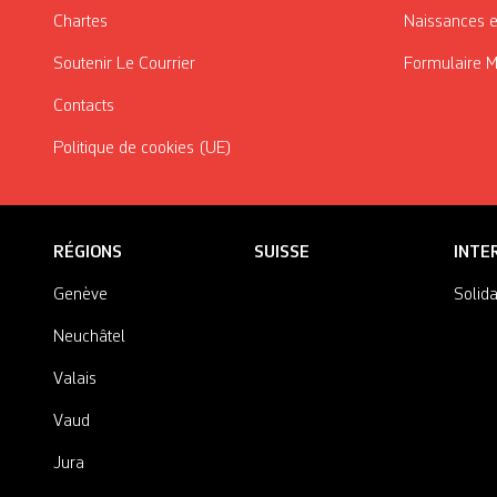
Chartes
Naissances e
Soutenir Le Courrier
Formulaire 
Contacts
Politique de cookies (UE)
RÉGIONS
SUISSE
INTE
Genève
Solida
Neuchâtel
Valais
Vaud
Jura