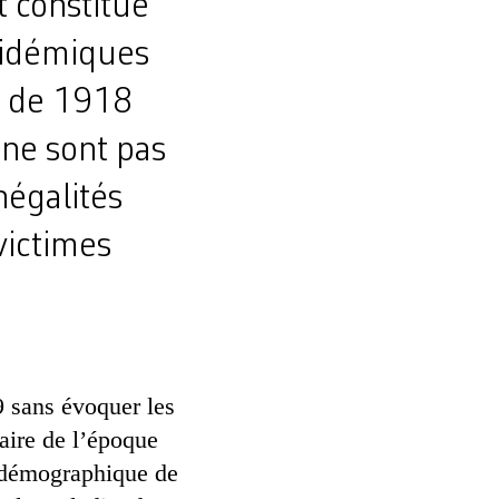
t constitue
pidémiques
e de 1918
 ne sont pas
négalités
 victimes
 sans évoquer les
itaire de l’époque
e démographique de