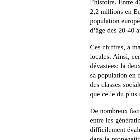
l’histoire. Entre 
2,2 millions en E
population europé
d’âge des 20-40 a
Ces chiffres, à m
locales. Ainsi, ce
dévastées: la deu
sa population en 
des classes social
que celle du plus 
De nombreux facte
entre les générati
difficilement éva
dans la propagatio