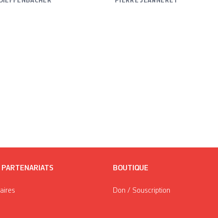
DIEFFENBACHER
PIERRE JEANNERET
/ PARTENARIATS
BOUTIQUE
taires
Don / Souscription