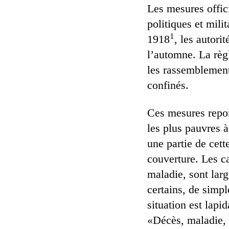
Les mesures offici
politiques et mili
1
1918
, les autori
l’automne. La règl
les rassemblements
confinés.
Ces mesures report
les plus pauvres à
une partie de cet
couverture. Les c
maladie, sont larg
certains, de simpl
situation est lapi
«Décès, maladie, 