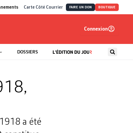
nnements
Carte Côté Courrier
FAIRE UN DON
BOUTIQUE
Connexion
, autrement
DOSSIERS
918,
 1918 a été