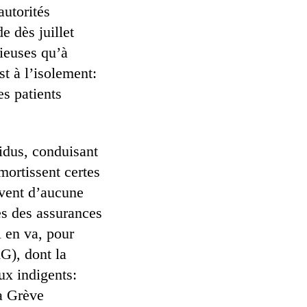
autorités
e dès juillet
rieuses qu’à
st à l’isolement:
es patients
vidus, conduisant
mortissent certes
uvent d’aucune
es des assurances
l en va, pour
AG), dont la
aux indigents:
la Grève