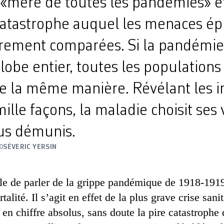
 «mère de toutes les pandémies» e
 catastrophe auquel les menaces é
èrement comparées. Si la pandémi
globe entier, toutes les populations
e la même manière. Révélant les i
mille façons, la maladie choisit ses
lus démunis.
0
SÉVERIC YERSIN
le de parler de la grippe pandémique de 1918-1919
talité. Il s’agit en effet de la plus grave crise san
 en chiffre absolus, sans doute la pire catastroph