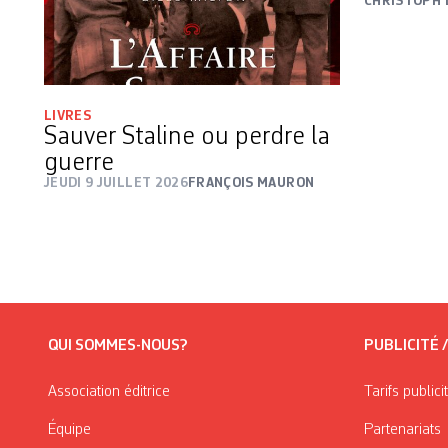
CHRISTOPH 
LIVRES
Sauver Staline ou perdre la
guerre
JEUDI 9 JUILLET 2026
FRANÇOIS MAURON
QUI SOMMES-NOUS?
PUBLICITÉ 
Association éditrice
Tarifs publici
Équipe
Partenariats