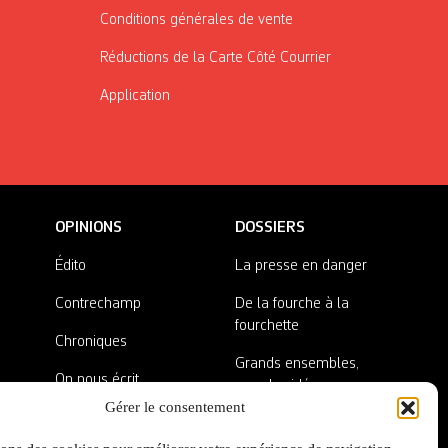
Conditions générales de vente
Réductions de la Carte Côté Courrier
Application
OPINIONS
DOSSIERS
Édito
La presse en danger
Contrechamp
De la fourche à la
fourchette
Chroniques
Grands ensembles,
On nous écrit
grandes idées
Gérer le consentement
Nos invité·es
Lieux abandonnés