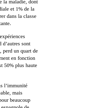
e la maladie, dont
iale et 1% de la
er dans la classe
tante.
 expériences
d d’autres sont
, perd un quart de
mment en fonction
est 50% plus haute
ns l’immunité
eable, mais
 pour beaucoup
e espagnole de