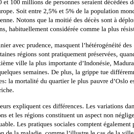
40 et 100 millions de personnes seraient décédées d
urope. Soit entre 2,5% et 5% de la population mond
enne. Notons que la moitié des décès sont à déplor
ns, habituellement considérée comme la plus résis
anier avec prudence, masquent l’hétérogénéité des
rtaines régions sont pratiquement préservées, quan
xième ville la plus importante d’Indonésie, Madura
quelques semaines. De plus, la grippe tue différe
es: la mortalité du quartier le plus pauvre d’Oslo 
riche.
urs expliquent ces différences. Les variations da
ons et les régions constituent un aspect non néglig
luable. Les pratiques sociales comptent également
n de la maladie, comme l’illustre le cas de la vill