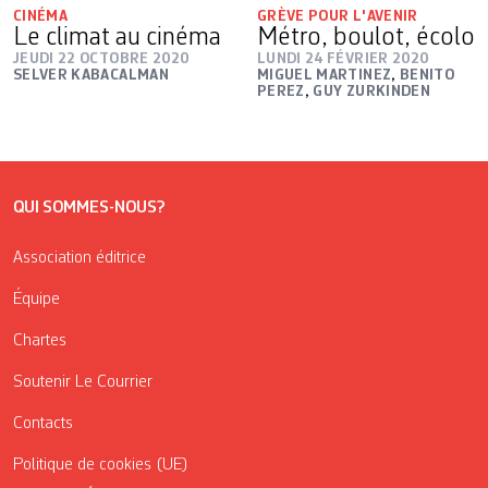
CINÉMA
GRÈVE POUR L'AVENIR
Le climat au cinéma
Métro, boulot, écolo
JEUDI 22 OCTOBRE 2020
LUNDI 24 FÉVRIER 2020
SELVER KABACALMAN
MIGUEL MARTINEZ
,
BENITO
PEREZ
,
GUY ZURKINDEN
QUI SOMMES-NOUS?
Association éditrice
Équipe
Chartes
Soutenir Le Courrier
Contacts
Politique de cookies (UE)