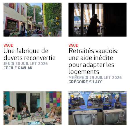
VAUD
VAUD
Une fabrique de
Retraités vaudois:
duvets reconvertie
une aide inédite
JEUDI 30 JUILLET 2026
pour adapter les
CÉCILE GAVLAK
logements
MERCREDI 29 JUILLET 2026
GRÉGOIRE SILACCI