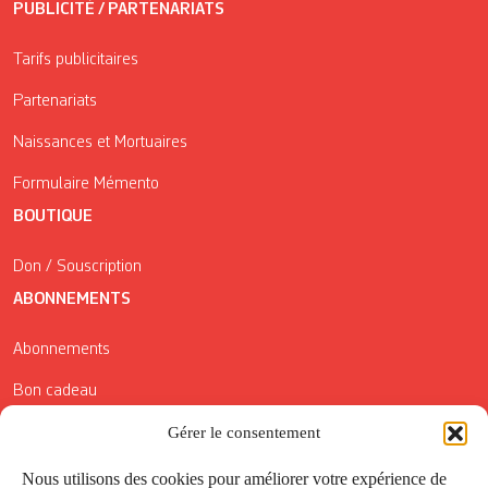
PUBLICITÉ / PARTENARIATS
Tarifs publicitaires
Partenariats
Naissances et Mortuaires
Formulaire Mémento
BOUTIQUE
Don / Souscription
ABONNEMENTS
Abonnements
Bon cadeau
Conditions générales de vente
Gérer le consentement
Réductions de la Carte Côté Courrier
Nous utilisons des cookies pour améliorer votre expérience de