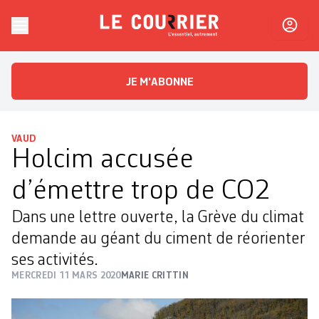
Skip to content
Le Courrier
L'essentiel, autrement
JE M'ABONNE
VAUD
Holcim accusée
d’émettre trop de CO2
Dans une lettre ouverte, la Grève du climat
demande au géant du ciment de réorienter
ses activités.
MERCREDI 11 MARS 2020
MARIE CRITTIN