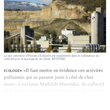
Le site cimentier d'Holcim à Eclépens est notamment dans le collimateur du
collectif pour la sauvegarde du climat. KEYSTONE
«Il faut mettre en évidence ces activités
ECOLOGIE
polluantes qui se passent juste à côté de chez
nous», s’exclame Mathilde Marendaz, du collectif
de la Grève du climat Vaud. Le 2 mars, le collectif
a adressé une lettre ouverte à la multinationale
cimentière Holcim. Il demande aux dirigeants de ­