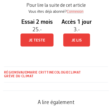
réorienter leurs activités. «En Suisse, la production
Pour lire la suite de cet article
[…]
Vous êtes déjà abonné?
Connexion
Essai 2 mois
Accès 1 jour
25.-
3.-
JE TESTE
JE LIS
RÉGIONS
VAUD
MARIE CRITTIN
ECOLOGIE
CLIMAT
GRÈVE DU CLIMAT
A lire également