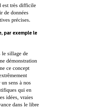
est très difficile
ir de données
tives précises.
e, par exemple le
 le sillage de
mme démonstration
nne ce concept
t extrêmement
r un sens à nos
tifiques qui en
es idées, vraies
yance dans le libre