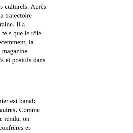
ts culturels. Après
a trajectoire
aine. Il a
 tels que le rôle
récemment, la
e magazine
s et positifs dans
ier est banal:
s autres. Comme
te rendu, on
confrères et