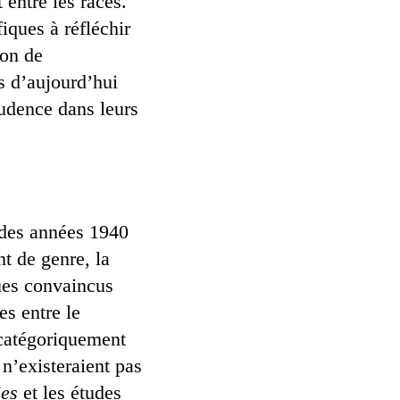
 entre les races.
iques à réfléchir
ion de
es d’aujourd’hui
rudence dans leurs
n des années 1940
t de genre, la
ues convaincus
es entre le
 catégoriquement
 n’existeraient pas
ies
et les études