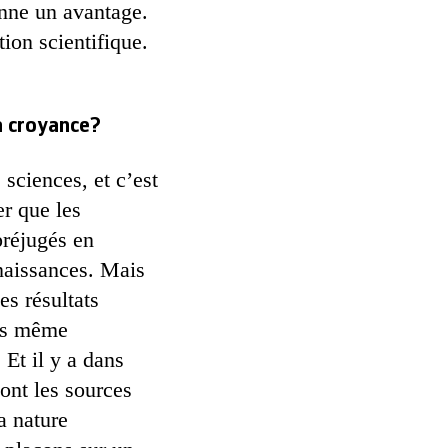
donne un avantage.
tion scientifique.
la croyance?
sciences, et c’est
er que les
préjugés en
nnaissances. Mais
es résultats
ues même
 Et il y a dans
sont les sources
a nature