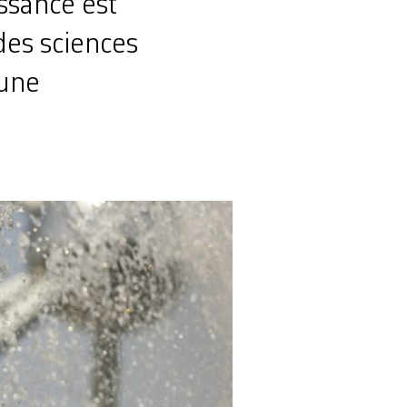
issance est
 des sciences
 une