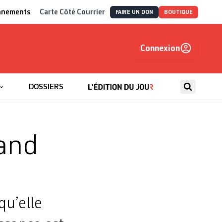
nnements
Carte Côté Courrier
FAIRE UN DON
BOUTIQUE
Connexion
, autrement
DOSSIERS
rand
qu’elle