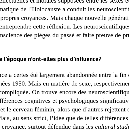
tellectuelles et morales supposées entre les sexes et
atique de l’Holocauste a conduit les neuroscientif
 propres croyances. Mais chaque nouvelle générat
 entreprendre cette réflexion. Les neuroscientifiqu
onscience des pièges du passé et faire preuve de p
e l’époque n’ont-elles plus d’influence?
race a certes été largement abandonnée entre la fi
nnées 1950. Mais en matière de sexe, respectivemen
s compliquée. On trouve encore des neuroscientifiq
ifférences cognitives et psychologiques significativ
et le cerveau féminin, alors que d’autres rejettent
ais, au sens strict, l’idée que de telles différences
 croyance, surtout défendue dans les
cultural stud