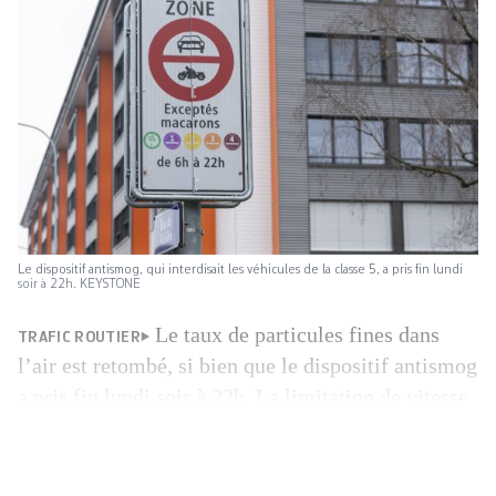
Le dispositif antismog, qui interdisait les véhicules de la classe 5, a pris fin lundi
soir à 22h. KEYSTONE
Le taux de particules fines dans
TRAFIC ROUTIER
l’air est retombé, si bien que le dispositif antismog
a pris fin lundi soir à 22h. La limitation de vitesse
à 80 km/h sur l’autoroute de contournement est
levée et la circulation différenciée, activée durant
cinq jours, n’est pas reconduite. Cette nouvelle