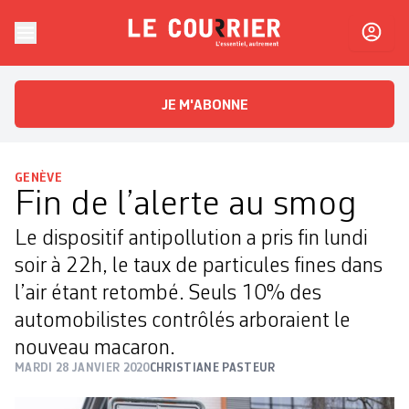
Skip to content
Le Courrier
L'essentiel, autrement
JE M'ABONNE
GENÈVE
Fin de l’alerte au smog
Le dispositif antipollution a pris fin lundi
soir à 22h, le taux de particules fines dans
l’air étant retombé. Seuls 10% des
automobilistes contrôlés arboraient le
nouveau macaron.
MARDI 28 JANVIER 2020
CHRISTIANE PASTEUR