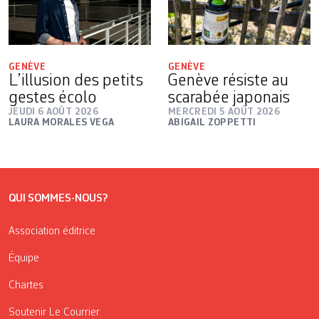
GENÈVE
GENÈVE
L’illusion des petits
Genève résiste au
gestes écolo
scarabée japonais
JEUDI 6 AOÛT 2026
MERCREDI 5 AOÛT 2026
LAURA MORALES VEGA
ABIGAIL ZOPPETTI
QUI SOMMES-NOUS?
Association éditrice
Équipe
Chartes
Soutenir Le Courrier