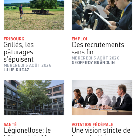
FRIBOURG
EMPLOI
Grillés, les
Des recrutements
pâturages
sans fin
s’épuisent
MERCREDI 5 AOÛT 2026
GEOFFROY BRÄNDLIN
MERCREDI 5 AOÛT 2026
JULIE RUDAZ
SANTÉ
VOTATION FÉDÉRALE
Légionellose: le
Une vision stricte de