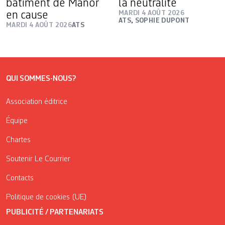
bâtiment de Manor
la neutralité
en cause
MARDI 4 AOÛT 2026
ATS
,
SOPHIE DUPONT
MARDI 4 AOÛT 2026
ATS
QUI SOMMES-NOUS?
Association éditrice
Équipe
Chartes
Soutenir Le Courrier
Contacts
Politique de cookies (UE)
PUBLICITÉ / PARTENARIATS