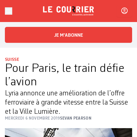
Skip to content
Le Courrier
L'essentiel, autrement
JE M'ABONNE
SUISSE
Pour Paris, le train défie
l’avion
Lyria annonce une amélioration de l’offre
ferroviaire à grande vitesse entre la Suisse
et la Ville Lumière.
MERCREDI 6 NOVEMBRE 2019
SEVAN PEARSON