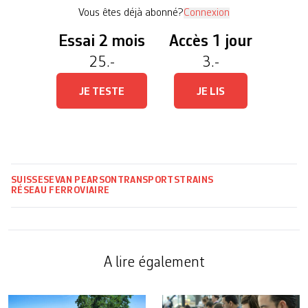
l’offre Lyria 2020 qui entrera en vigueur le 15 […]
Vous êtes déjà abonné?
Connexion
Essai 2 mois
Accès 1 jour
25.-
3.-
JE TESTE
JE LIS
SUISSE
SEVAN PEARSON
TRANSPORTS
TRAINS
RÉSEAU FERROVIAIRE
A lire également