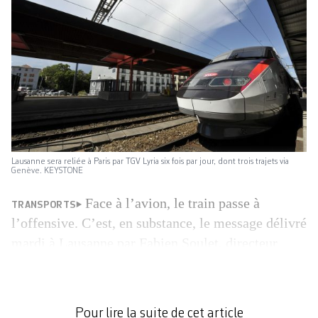
Lausanne sera reliée à Paris par TGV Lyria six fois par jour, dont trois trajets via
Genève. KEYSTONE
Face à l’avion, le train passe à
TRANSPORTS
l’offensive. C’est, en substance, le message délivré
mardi à Lausanne par Fabien Soulet, directeur
général de Lyria, l’entreprise qui gère les liaisons
ferroviaires à grande vitesse entre la France et la
Suisse. En présence d’officiels et de la presse,
Pour lire la suite de cet article