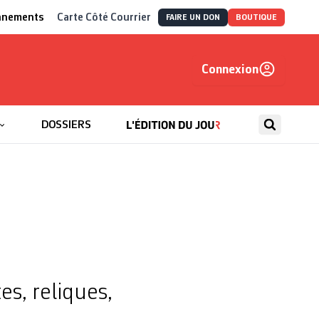
nnements
Carte Côté Courrier
FAIRE UN DON
BOUTIQUE
Connexion
, autrement
DOSSIERS
es, reliques,