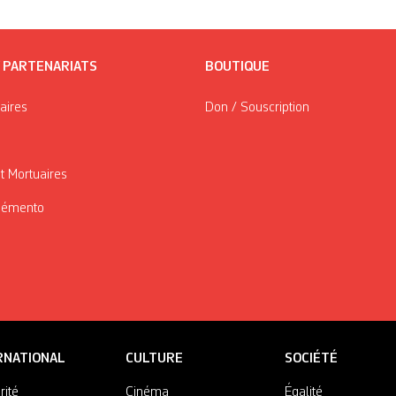
/ PARTENARIATS
BOUTIQUE
taires
Don / Souscription
t Mortuaires
Mémento
RNATIONAL
CULTURE
SOCIÉTÉ
rité
Cinéma
Égalité