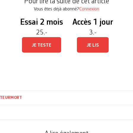
Pour lire la suite de cet article
Vous êtes déjà abonné?
Connexion
Essai 2 mois
Accès 1 jour
25.-
3.-
JE TESTE
JE LIS
STEUR
MORT