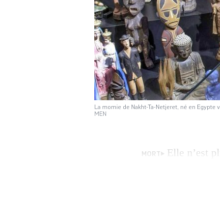
La momie de Nakht-Ta-Netjeret, né en Egypte ve
MEN
Elle n’est p
MORT
permanente du Mus
entourée d’une pet
sculptures de bois
habilement éclair