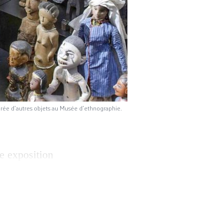
urée d’autres objets au Musée d’ethnographie.
le exposition
stitution est
papier mâché,
 tendue de noir et