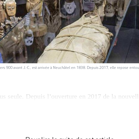
rs 900 avant J.-C., est arrivée à Neuchâtel en 1838. Depuis 2017, elle repose ento
lus seule. Depuis l’ouverture en 2017 de la nouvel
ée d’ethnographie de Neuchâtel, la momie de l’in
ite cour de veilleurs bienveillants. Squelettes en 
, même Elvis s’est joint à la troupe. Dans la pièce
ée, l’ambiance est […]