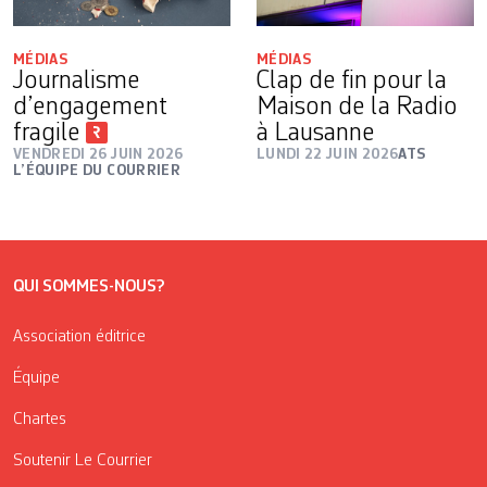
MÉDIAS
MÉDIAS
Journalisme
Clap de fin pour la
d’engagement
Maison de la Radio
fragile
à Lausanne
VENDREDI 26 JUIN 2026
LUNDI 22 JUIN 2026
ATS
L’ÉQUIPE DU COURRIER
QUI SOMMES-NOUS?
Association éditrice
Équipe
Chartes
Soutenir Le Courrier