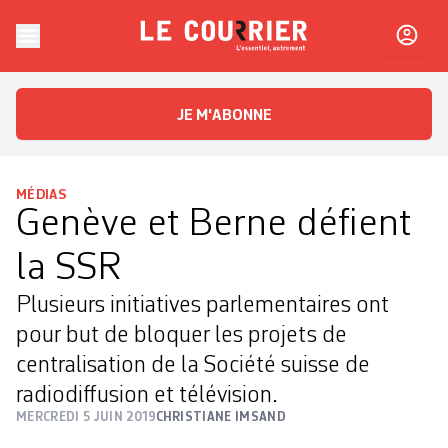
Skip to content
Le Courrier
L'essentiel, autrement
JE M'ABONNE
MÉDIAS
Genève et Berne défient
la SSR
Plusieurs initiatives parlementaires ont
pour but de bloquer les projets de
centralisation de la Société suisse de
radiodiffusion et télévision.
MERCREDI 5 JUIN 2019
CHRISTIANE IMSAND