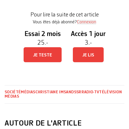
massive en commission (12 voix contre 1), le
plénum rejettera ce mercredi matin son initiative
Pour lire la suite de cet article
parlementaire qui a pour but […]
Vous êtes déjà abonné?
Connexion
Essai 2 mois
Accès 1 jour
25.-
3.-
JE TESTE
JE LIS
SOCIÉTÉ
MÉDIAS
CHRISTIANE IMSAND
SSR
RADIO-TV
TÉLÉVISION
MÉDIAS
AUTOUR DE L'ARTICLE