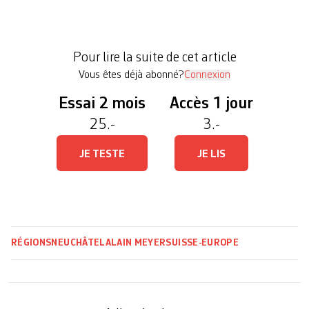
des pieds dans la campagne et lance à l’heure des
premiers muguets sa deuxième semaine consacrée
à l’Europe, après celle organisée en 2018. Une
Pour lire la suite de cet article
anomalie en Suisse puisque aucune autre […]
Vous êtes déjà abonné?
Connexion
Essai 2 mois
Accès 1 jour
25.-
3.-
JE TESTE
JE LIS
RÉGIONS
NEUCHÂTEL
ALAIN MEYER
SUISSE-EUROPE