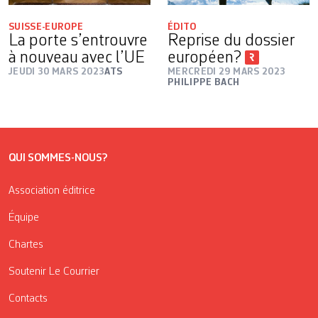
SUISSE-EUROPE
ÉDITO
La porte s’entrouvre
Reprise du dossier
à nouveau avec l’UE
européen?
JEUDI 30 MARS 2023
ATS
MERCREDI 29 MARS 2023
PHILIPPE BACH
QUI SOMMES-NOUS?
Association éditrice
Équipe
Chartes
Soutenir Le Courrier
Contacts