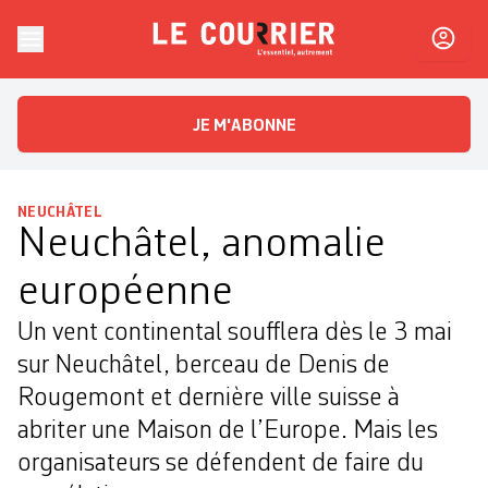
Skip to content
Le Courrier
L'essentiel, autrement
JE M'ABONNE
NEUCHÂTEL
Neuchâtel, anomalie
européenne
Un vent continental soufflera dès le 3 mai
sur Neuchâtel, berceau de Denis de
Rougemont et dernière ville suisse à
abriter une Maison de l’Europe. Mais les
organisateurs se défendent de faire du