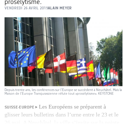
prosélytisme.
VENDREDI 26 AVRIL 2019
ALAIN MEYER
Depuis trente ans, les conférences sur l’Europe se succèdent à Neuchâtel. Mais la
Maison de l’Europe Transjurassienne réfute tout «prosélytisme». KEYSTONE
Les Européens se préparent à
SUISSE-EUROPE
glisser leurs bulletins dans l’urne entre le 23 et le
26 mai. A Neuchâtel, la ville s’invite sur la pointe