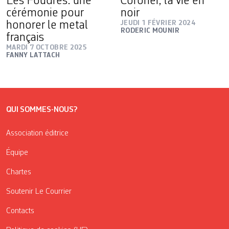
Les Foudres: une
Coroner, la vie en
cérémonie pour
noir
honorer le metal
JEUDI 1 FÉVRIER 2024
RODERIC MOUNIR
français
MARDI 7 OCTOBRE 2025
FANNY LATTACH
QUI SOMMES-NOUS?
Association éditrice
Équipe
Chartes
Soutenir Le Courrier
Contacts