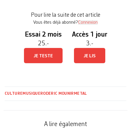
Nostromo publie Narrenschiff, un EP 6 titres qui
place la barre encore un peu plus haut par rapport
Pour lire la suite de cet article
[…]
Vous êtes déjà abonné?
Connexion
Essai 2 mois
Accès 1 jour
25.-
3.-
JE TESTE
JE LIS
CULTURE
MUSIQUE
RODERIC MOUNIR
METAL
A lire également