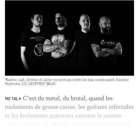
Maxime, Lad, Jérôme et Javier ne sont pas restés les bras croisés avant d’activer
Nostromo 2.0. GEOFFROY BAUD
C’est du metal, du brutal, quand les
METAL
roulements de grosse caisse, les guitares infernales
et les hurlements gutturaux saturent le spectre
sonore, créant un effet de sidération. L’impression
de se prendre un train de fret de plein fouet.