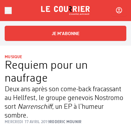
Skip to content
Le Courrier
L'essentiel, autrement
JE M'ABONNE
MUSIQUE
Requiem pour un
naufrage
Deux ans après son come-back fracassant
au Hellfest, le groupe genevois Nostromo
sort
Narrenschiff
, un EP à l’humeur
sombre.
MERCREDI 17 AVRIL 2019
RODERIC MOUNIR