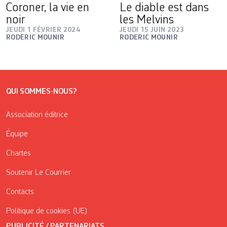
Coroner, la vie en
Le diable est dans
noir
les Melvins
JEUDI 1 FÉVRIER 2024
JEUDI 15 JUIN 2023
RODERIC MOUNIR
RODERIC MOUNIR
QUI SOMMES-NOUS?
Association éditrice
Équipe
Chartes
Soutenir Le Courrier
Contacts
Politique de cookies (UE)
PUBLICITÉ / PARTENARIATS