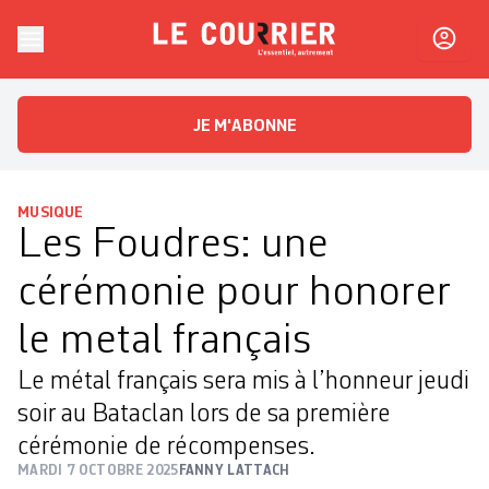
Skip to content
Le Courrier
L'essentiel, autrement
JE M'ABONNE
MUSIQUE
Les Foudres: une
cérémonie pour honorer
le metal français
Le métal français sera mis à l’honneur jeudi
soir au Bataclan lors de sa première
cérémonie de récompenses.
MARDI 7 OCTOBRE 2025
FANNY LATTACH