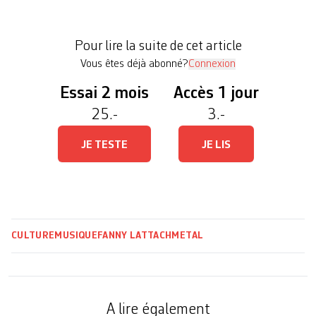
en pleine expansion. « On a envie d’appuyer sur
l’accélérateur encore plus pour profiter de cette
Pour lire la suite de cet article
bonne ‘vibe’ (énergie, […]
Vous êtes déjà abonné?
Connexion
Essai 2 mois
Accès 1 jour
25.-
3.-
JE TESTE
JE LIS
CULTURE
MUSIQUE
FANNY LATTACH
METAL
A lire également