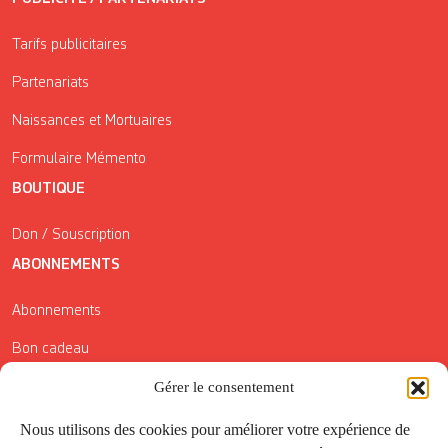
Tarifs publicitaires
Partenariats
Naissances et Mortuaires
Formulaire Mémento
BOUTIQUE
Don / Souscription
ABONNEMENTS
Abonnements
Bon cadeau
Conditions générales de vente
Gérer le consentement
Réductions de la Carte Côté Courrier
Nous utilisons des cookies pour améliorer votre expérience de