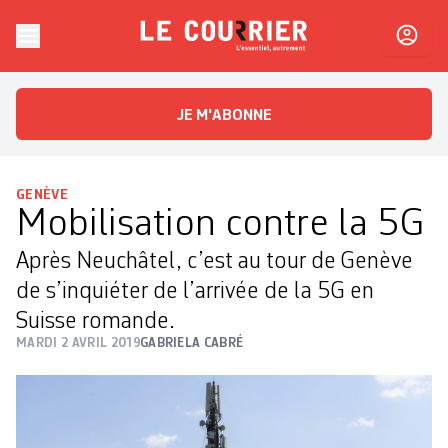
Skip to content
Le Courrier
L'essentiel, autrement
JE M'ABONNE
GENÈVE
Mobilisation contre la 5G
Après Neuchâtel, c’est au tour de Genève
de s’inquiéter de l’arrivée de la 5G en
Suisse romande.
MARDI 2 AVRIL 2019
GABRIELA CABRÉ