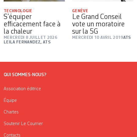
TECHNOLOGIE
GENÈVE
S’équiper
Le Grand Conseil
efficacement face à
vote un moratoire
la chaleur
sur la 5G
MERCREDI 8 JUILLET 2026
MERCREDI 10 AVRIL 2019
ATS
LEILA FERNANDEZ
,
ATS
QUI SOMMES-NOUS?
Association éditrice
Équipe
Chartes
Soutenir Le Courrier
Contacts