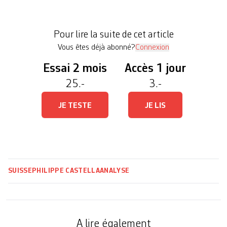
Conseil des Etats, à la suite du National, en
acceptant deux motions sur ce thème. Bienvenue
Pour lire la suite de cet article
au royaume […]
Vous êtes déjà abonné?
Connexion
Essai 2 mois
Accès 1 jour
25.-
3.-
JE TESTE
JE LIS
SUISSE
PHILIPPE CASTELLA
ANALYSE
A lire également