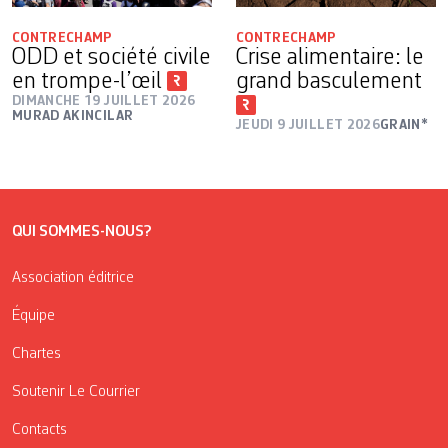
CONTRECHAMP
CONTRECHAMP
ODD et société civile
Crise alimentaire: le
en trompe-l’œil
grand basculement
DIMANCHE 19 JUILLET 2026
MURAD AKINCILAR
JEUDI 9 JUILLET 2026
GRAIN*
QUI SOMMES-NOUS?
Association éditrice
Équipe
Chartes
Soutenir Le Courrier
Contacts