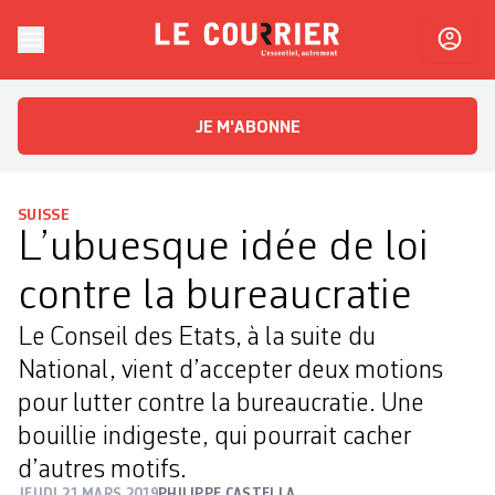
Skip to content
Le Courrier
L'essentiel, autrement
JE M'ABONNE
SUISSE
L’ubuesque idée de loi
contre la bureaucratie
Le Conseil des Etats, à la suite du
National, vient d’accepter deux motions
pour lutter contre la bureaucratie. Une
bouillie indigeste, qui pourrait cacher
d’autres motifs.
JEUDI 21 MARS 2019
PHILIPPE CASTELLA