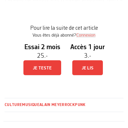
Jon Savage écrivait ces lignes en 1991 dans
England’s Dreaming: Sex Pistols and punk rock.
Elles conviennent comme un gant à une Grande-
Pour lire la suite de cet article
Bretagne engluée dans […]
Vous êtes déjà abonné?
Connexion
Essai 2 mois
Accès 1 jour
25.-
3.-
JE TESTE
JE LIS
CULTURE
MUSIQUE
ALAIN MEYER
ROCK
PUNK