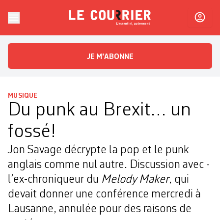
Skip to content
Le Courrier
L'essentiel, autrement
JE M'ABONNE
MUSIQUE
Du punk au Brexit… un
fossé!
Jon Savage décrypte la pop et le punk
anglais comme nul autre. Discussion avec ­
l’ex-chroniqueur du
Melody Maker
, qui
devait donner une conférence mercredi à
Lausanne, annulée pour des raisons de