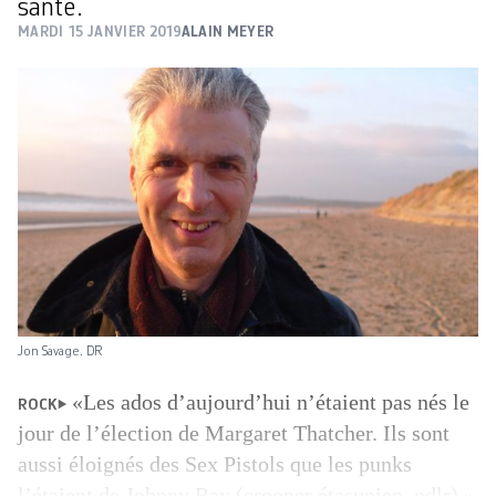
santé.
MARDI 15 JANVIER 2019
ALAIN MEYER
Jon Savage. DR
«Les ados d’aujourd’hui n’étaient pas nés le
ROCK
jour de l’élection de Margaret Thatcher. Ils sont
aussi éloignés des Sex Pistols que les punks
l’étaient de Johnny Ray (crooner étasunien, ndlr).»