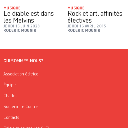
MUSIQUE
MUSIQUE
Le diable est dans
Rock et art, affinités
les Melvins
électives
JEUDI 15 JUIN 2023
JEUDI 16 AVRIL 2015
RODERIC MOUNIR
RODERIC MOUNIR
QUI SOMMES-NOUS?
Association éditrice
Équipe
Chartes
Soutenir Le Courrier
Contacts