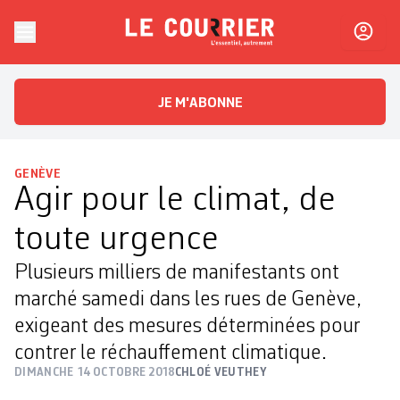
Skip to content
Le Courrier
L'essentiel, autrement
JE M'ABONNE
GENÈVE
Agir pour le climat, de
toute urgence
Plusieurs milliers de manifestants ont
marché samedi dans les rues de Genève,
exigeant des mesures déterminées pour
contrer le réchauffement climatique.
DIMANCHE 14 OCTOBRE 2018
CHLOÉ VEUTHEY