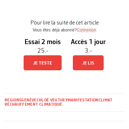
revendicatrice. Les manifestants ont exigé des
changements immédiats de la part des autorités
politiques, notamment dans les domaines de la
Pour lire la suite de cet article
mobilité, de la finance […]
Vous êtes déjà abonné?
Connexion
Essai 2 mois
Accès 1 jour
25.-
3.-
JE TESTE
JE LIS
RÉGIONS
GENÈVE
CHLOÉ VEUTHEY
MANIFESTATION
CLIMAT
RÉCHAUFFEMENT CLIMATIQUE