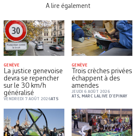
A lire également
GENÈVE
GENÈVE
La justice genevoise
Trois crèches privées
devra se repencher
échappent à des
sur le 30 km/h
amendes
généralisé
JEUDI 6 AOÛT 2026
ATS
,
MARC LALIVE D’EPINAY
VENDREDI 7 AOÛT 2026
ATS