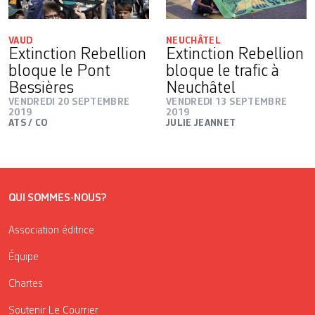
VAUD
NEUCHÂTEL
Extinction Rebellion
Extinction Rebellion
bloque le Pont
bloque le trafic à
Bessières
Neuchâtel
VENDREDI 20 SEPTEMBRE
VENDREDI 13 SEPTEMBRE
2019
2019
ATS / CO
JULIE JEANNET
QUI SOMMES-NOUS?
Association éditrice
Équipe
Chartes
Soutenir Le Courrier