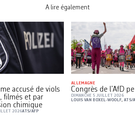
A lire également
ALLEMAGNE
e accusé de viols
Congrès de l’AfD pe
, filmés et par
DIMANCHE 5 JUILLET 2026
LOUIS VAN BOXEL-WOOLF
,
ATS/
ion chimique
ILLET 2026
ATS/AFP