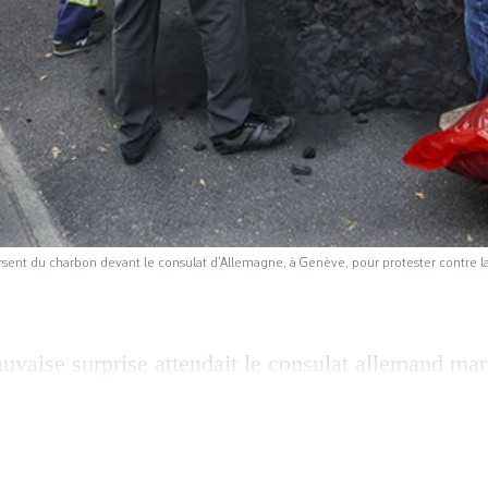
ersent du charbon devant le consulat d’Allemagne, à Genève, pour protester contre l
vaise surprise attendait le consulat allemand mar
 8h, une quinzaine de militants du collectif Break
s dizaines de kilos de charbon devant sa porte, à l
 engagée contre le changement climatique entendait