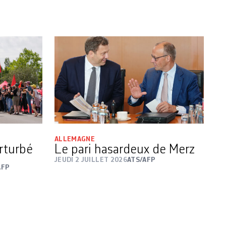
ALLEMAGNE
rturbé
Le pari hasardeux de Merz
JEUDI 2 JUILLET 2026
ATS/AFP
AFP