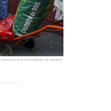
a destruction de la forêt millénaire de Hambach.
di matin à
Free suisse
a rue Moillebeau.
 protester ainsi