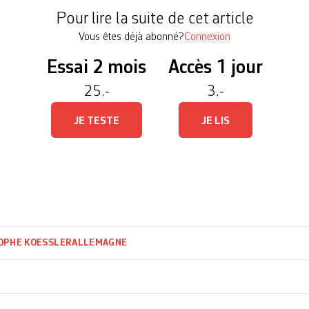
n prévue de la plus grande mine à […]
Pour lire la suite de cet article
Vous êtes déjà abonné?
Connexion
Essai 2 mois
Accès 1 jour
25.-
3.-
JE TESTE
JE LIS
OPHE KOESSLER
ALLEMAGNE