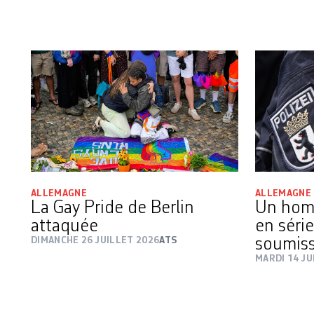
ALLEMAGNE
ALLEMAGNE
La Gay Pride de Berlin
Un homm
attaquée
en série
DIMANCHE 26 JUILLET 2026
ATS
soumiss
MARDI 14 JU