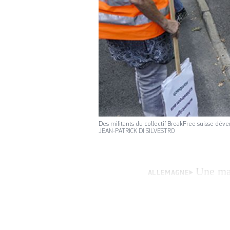
Des militants du collectif BreakFree suisse dév
JEAN-PATRICK DI SILVESTRO
Une mau
ALLEMAGNE
Genève. Peu avant
déversait quelque
Cette association