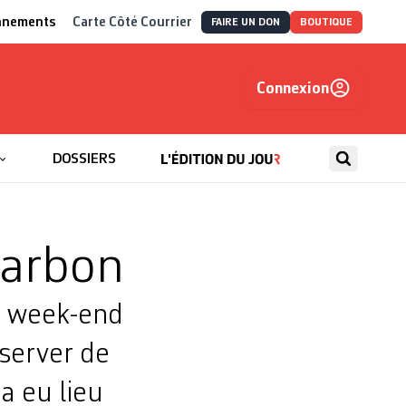
nnements
Carte Côté Courrier
FAIRE UN DON
BOUTIQUE
Connexion
, autrement
DOSSIERS
harbon
ce week-end
server de
a eu lieu