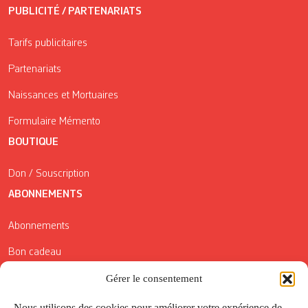
PUBLICITÉ / PARTENARIATS
Tarifs publicitaires
Partenariats
Naissances et Mortuaires
Formulaire Mémento
BOUTIQUE
Don / Souscription
ABONNEMENTS
Abonnements
Bon cadeau
Conditions générales de vente
Gérer le consentement
Réductions de la Carte Côté Courrier
Nous utilisons des cookies pour améliorer votre expérience de