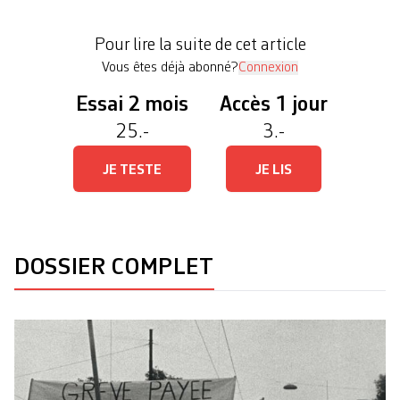
formats classiques de la création plastique. Ainsi,
il n’est désormais plus obligatoire de façonner de
Pour lire la suite de cet article
la matière pour créer: on peut s’approprier les […]
Vous êtes déjà abonné?
Connexion
Essai 2 mois
Accès 1 jour
25.-
3.-
JE TESTE
JE LIS
DOSSIER COMPLET