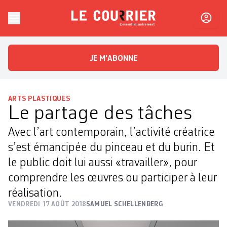
Skip to content
Le Courrier
L'essentiel, autrement
JE M'ABONNE
ARTS PLASTIQUES
Le partage des tâches
Avec l’art contemporain, l’activité créatrice
s’est émancipée du pinceau et du burin. Et
le public doit lui aussi «travailler», pour
comprendre les œuvres ou participer à leur
réalisation.
VENDREDI 17 AOÛT 2018
SAMUEL SCHELLENBERG