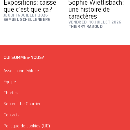
Expositions: caisse
Sophie Wietlisbach:
que c’est que ça?
une histoire de
JEUDI 16 JUILLET 2026
caractères
SAMUEL SCHELLENBERG
VENDREDI 10 JUILLET 2026
THIERRY RABOUD
QUI SOMMES-NOUS?
Association éditrice
Équipe
Chartes
Soutenir Le Courrier
Contacts
Politique de cookies (UE)