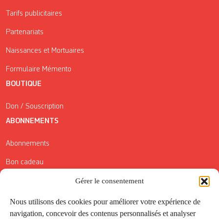
Tarifs publicitaires
Partenariats
Naissances et Mortuaires
Formulaire Mémento
BOUTIQUE
Don / Souscription
ABONNEMENTS
Abonnements
Bon cadeau
Conditions générales de vente
Gérer le consentement
Réductions de la Carte Côté Courrier
Nous utilisons des cookies pour améliorer votre expérience de
navigation, concevoir des contenus personnalisés et analyser
Application