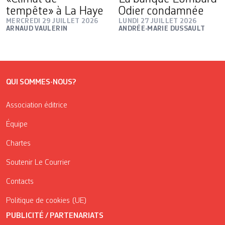
tempête» à La Haye
Odier condamnée
MERCREDI 29 JUILLET 2026
LUNDI 27 JUILLET 2026
ARNAUD VAULERIN
ANDRÉE-MARIE DUSSAULT
QUI SOMMES-NOUS?
Association éditrice
Équipe
Chartes
Soutenir Le Courrier
Contacts
Politique de cookies (UE)
PUBLICITÉ / PARTENARIATS