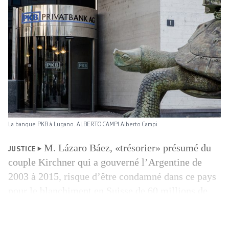
La banque PKB à Lugano. ALBERTO CAMPI Alberto Campi
M. Lázaro Báez, «trésorier» présumé du
JUSTICE
couple Kirchner qui a gouverné l’Argentine de
2003 à 2015, risque d’être condamné dans ce pays
pour le blanchiment en Suisse de 60 millions de
dollars. Les preuves ont été fournies en bonne
partie par le Ministère public de la Confédération