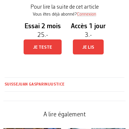
(MPC). Mais son prête-nom supposé en territoire
Pour lire la suite de cet article
helvétique, Néstor […]
Vous êtes déjà abonné?
Connexion
Essai 2 mois
Accès 1 jour
25.-
3.-
JE TESTE
JE LIS
SUISSE
JUAN GASPARINI
JUSTICE
A lire également