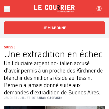
Skip to content
Le Courrier
L'essentiel, autrement
JE M'ABONNE
SUISSE
Une extradition en échec
Un fiduciaire argentino-italien accusé
d’avoir permis à un proche des Kirchner de
blanchir des millions réside au Tessin.
Berne n’a jamais donné suite aux
demandes d’extradition de Buenos Aires.
JEUDI 12 JUILLET 2018
JUAN GASPARINI