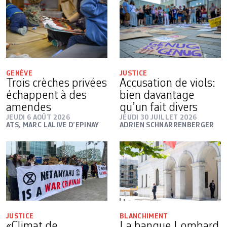
GENÈVE
JUSTICE
Trois crèches privées
Accusation de viols:
échappent à des
bien davantage
amendes
qu’un fait divers
JEUDI 6 AOÛT 2026
JEUDI 30 JUILLET 2026
ATS
,
MARC LALIVE D’EPINAY
ADRIEN SCHNARRENBERGER
JUSTICE
BLANCHIMENT
«Climat de
La banque Lombard