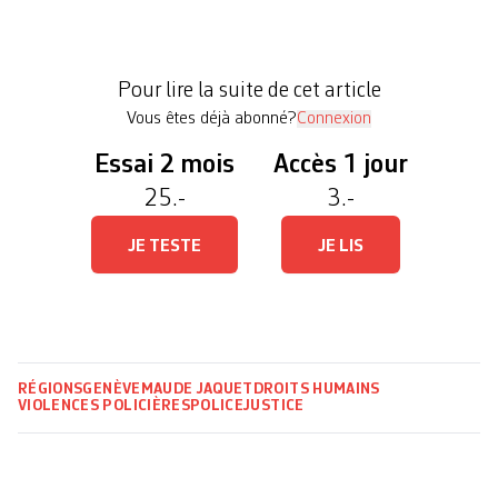
un travail de longue haleine basé sur de nombreux
entretiens et des analyses juridiques, mené en
collaboration avec le Carrefour de réflexion et
Pour lire la suite de cet article
d’action contre le racisme anti-Noir […]
Vous êtes déjà abonné?
Connexion
Essai 2 mois
Accès 1 jour
25.-
3.-
JE TESTE
JE LIS
RÉGIONS
GENÈVE
MAUDE JAQUET
DROITS HUMAINS
VIOLENCES POLICIÈRES
POLICE
JUSTICE