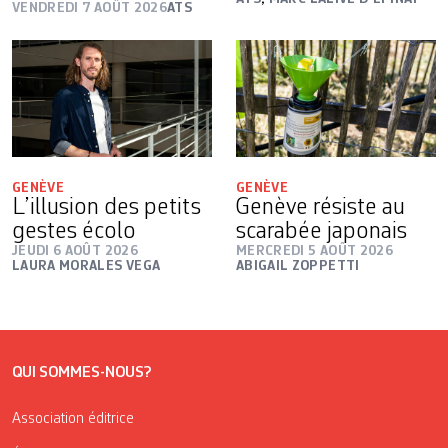
VENDREDI 7 AOÛT 2026
ATS
GENÈVE
GENÈVE
L’illusion des petits
Genève résiste au
gestes écolo
scarabée japonais
JEUDI 6 AOÛT 2026
MERCREDI 5 AOÛT 2026
LAURA MORALES VEGA
ABIGAIL ZOPPETTI
QUI SOMMES-NOUS?
Association éditrice