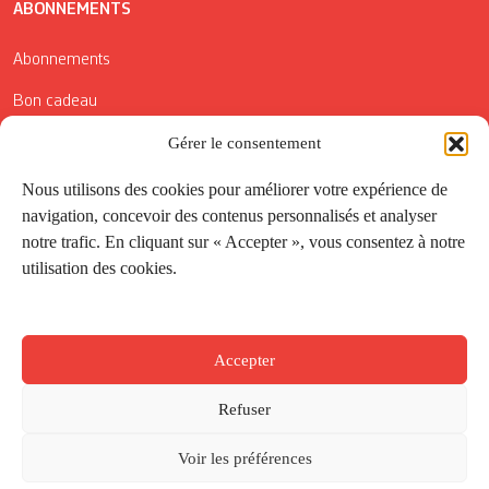
ABONNEMENTS
Abonnements
Bon cadeau
Gérer le consentement
Conditions générales de vente
Réductions de la Carte Côté Courrier
Nous utilisons des cookies pour améliorer votre expérience de
navigation, concevoir des contenus personnalisés et analyser
Application
notre trafic. En cliquant sur « Accepter », vous consentez à notre
utilisation des cookies.
Suivez-nous
Accepter
Refuser
Voir les préférences