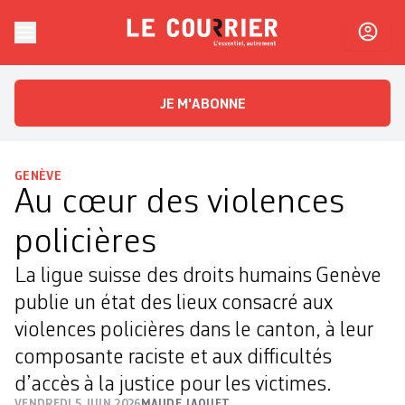
Skip to content
Le Courrier
L'essentiel, autrement
JE M'ABONNE
GENÈVE
Au cœur des violences
policières
La ligue suisse des droits humains Genève
publie un état des lieux consacré aux
violences policières dans le canton, à leur
composante raciste et aux difficultés
d’accès à la justice pour les victimes.
VENDREDI 5 JUIN 2026
MAUDE JAQUET