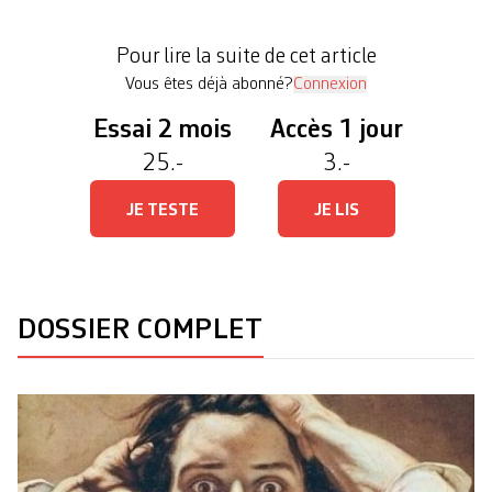
collines de la capitale du Cameroun. Les lecteurs
s’arrachaient Munyal, son dernier roman. Djaïli
Pour lire la suite de cet article
Amadou Amal […]
Vous êtes déjà abonné?
Connexion
Essai 2 mois
Accès 1 jour
25.-
3.-
JE TESTE
JE LIS
DOSSIER COMPLET