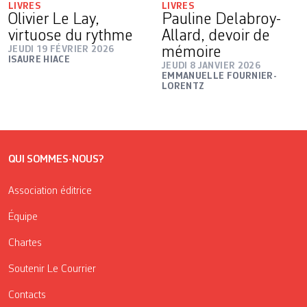
LIVRES
LIVRES
Olivier Le Lay,
Pauline Delabroy-
virtuose du rythme
Allard, devoir de
JEUDI 19 FÉVRIER 2026
mémoire
ISAURE HIACE
JEUDI 8 JANVIER 2026
EMMANUELLE FOURNIER-
LORENTZ
QUI SOMMES-NOUS?
Association éditrice
Équipe
Chartes
Soutenir Le Courrier
Contacts