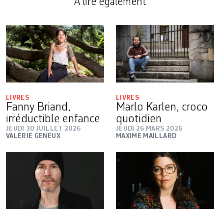
A lire également
LIVRES
LIVRES
Fanny Briand,
Marlo Karlen, croco
irréductible enfance
quotidien
JEUDI 30 JUILLET 2026
JEUDI 26 MARS 2026
VALÉRIE GENEUX
MAXIME MAILLARD