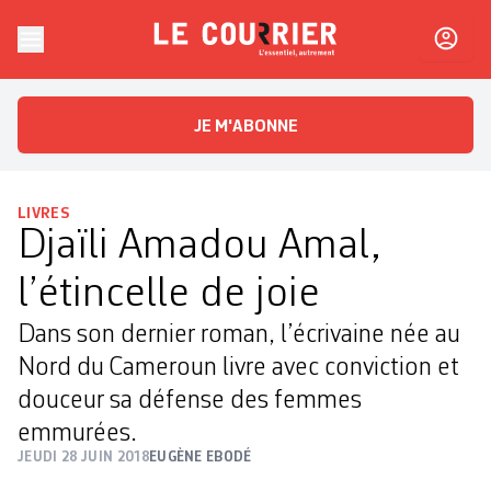
Skip to content
Le Courrier
L'essentiel, autrement
JE M'ABONNE
LIVRES
Djaïli Amadou Amal,
l’étincelle de joie
Dans son dernier roman, l’écrivaine née au
Nord du Cameroun livre avec conviction et
douceur sa défense des femmes
emmurées.
JEUDI 28 JUIN 2018
EUGÈNE EBODÉ