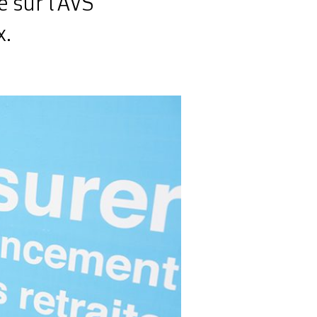
 sur l’AVS
x.