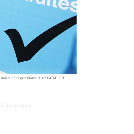
vision sur ces questions. JEAN-PATRICK DI
é genevoise
vés et publics
i au vote des
mis qui a été