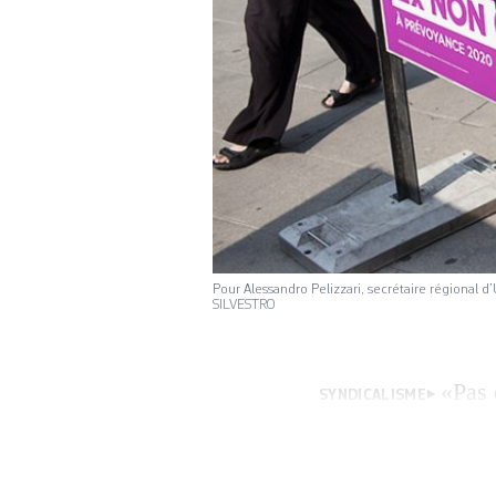
Pour Alessandro Pelizzari, secrétaire régional d
SILVESTRO
«Pas
SYNDICALISME
d’action syndicale
genevois, a prése
délégués. Un text