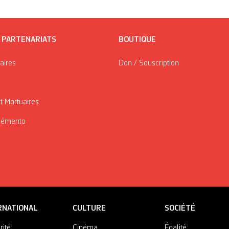
/ PARTENARIATS
BOUTIQUE
taires
Don / Souscription
t Mortuaires
Mémento
RNATIONAL
CULTURE
SOCIÉTÉ
rité
Cinéma
Égalité