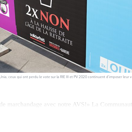
’Unia, ceux qui ont perdu le vote sur la RIE III et PV 2020 continuent d’imposer leur 
 de marchandage avec notre AVS!» La Communaut
 (CGAS), la faîtière des syndicats des secteurs pri
nté mercredi un projet de résolution soumis ce jeud
e qui s’inscrit résolument en faux contre le compro