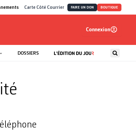
nnements
Carte Côté Courrier
FAIRE UN DON
BOUTIQUE
Connexion
, autrement
DOSSIERS
ité
téléphone