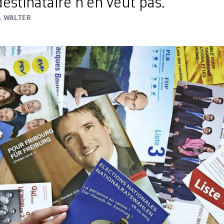
estinataire n’en veut pas.
L WALTER