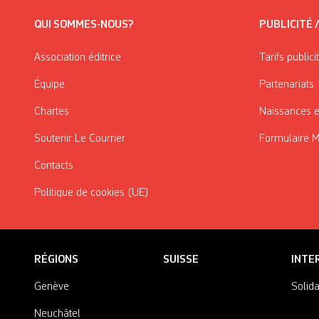
QUI SOMMES-NOUS?
PUBLICITÉ 
Association éditrice
Tarifs publici
Équipe
Partenariats
Chartes
Naissances e
Soutenir Le Courrier
Formulaire 
Contacts
Politique de cookies (UE)
RÉGIONS
SUISSE
INTE
Genève
Solida
Neuchâtel