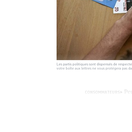
Les partis politiques sont dispensés de respecte
votre boîte aux lettres ne vous protégera pas
Peu
CONSOMMATEURS
un astérisque, qu
protège pas contre
que viennent de r
Secrétariat d’Eta