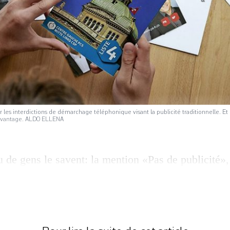
r les interdictions de démarchage téléphonique visant la publicité traditionnelle. Et
 davantage. ALDO ELLENA
 de gens le savent: la mention «Pas de publicité»
’une personne fait ajouter à son nom dans l’annuai
 des appels de nature politique, idéologique ou rel
appeler l’Office fédéral de la communication (OF
t à l’économie (SECO) […]