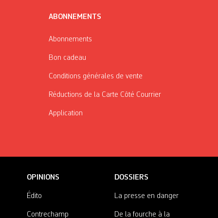
ABONNEMENTS
Abonnements
Bon cadeau
Conditions générales de vente
Réductions de la Carte Côté Courrier
Application
OPINIONS
DOSSIERS
Édito
La presse en danger
Contrechamp
De la fourche à la