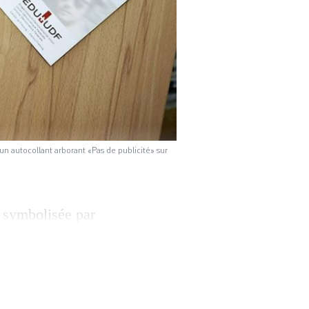
 un autocollant arborant «Pas de publicité» sur
, symbolisée par
re téléphonique ne
igieuse. C’est ce
COM) et le