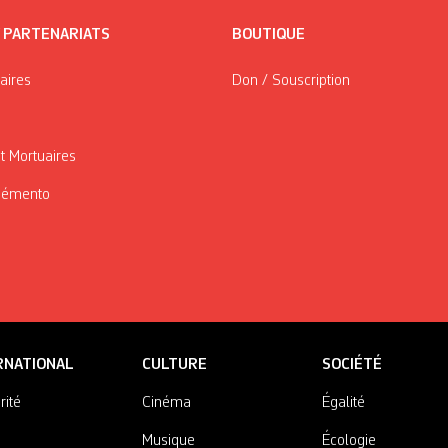
/ PARTENARIATS
BOUTIQUE
taires
Don / Souscription
t Mortuaires
Mémento
RNATIONAL
CULTURE
SOCIÉTÉ
rité
Cinéma
Égalité
Musique
Écologie