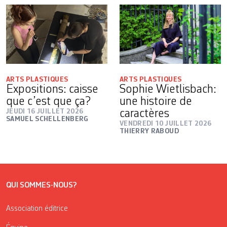
ARTS PLASTIQUES
ARTS PLASTIQUES
Expositions: caisse
Sophie Wietlisbach:
que c’est que ça?
une histoire de
JEUDI 16 JUILLET 2026
caractères
SAMUEL SCHELLENBERG
VENDREDI 10 JUILLET 2026
THIERRY RABOUD
QUI SOMMES-NOUS?
Association éditrice