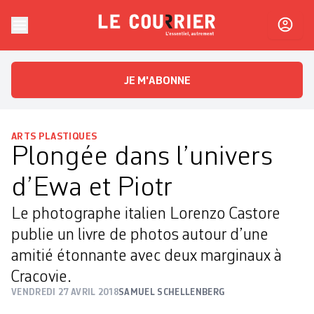
Skip to content
Le Courrier
L'essentiel, autrement
JE M'ABONNE
ARTS PLASTIQUES
Plongée dans l’univers
d’Ewa et Piotr
Le photographe italien Lorenzo Castore
publie un livre de photos autour d’une
amitié étonnante avec deux marginaux à
Cracovie.
VENDREDI 27 AVRIL 2018
SAMUEL SCHELLENBERG