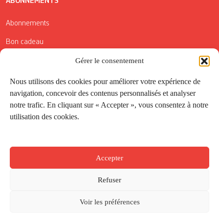
ABONNEMENTS
Abonnements
Bon cadeau
Conditions générales de vente
Gérer le consentement
Réductions de la Carte Côté Courrier
Nous utilisons des cookies pour améliorer votre expérience de
navigation, concevoir des contenus personnalisés et analyser
Application
notre trafic. En cliquant sur « Accepter », vous consentez à notre
utilisation des cookies.
Suivez-nous
Accepter
Refuser
Voir les préférences