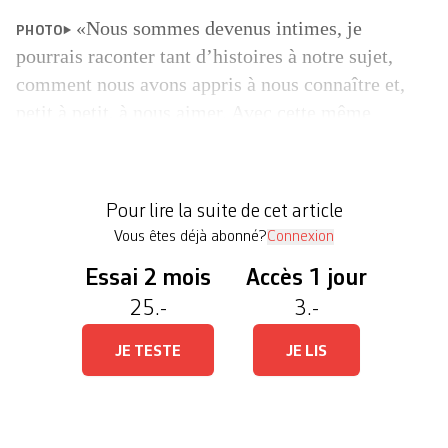
«Nous sommes devenus intimes, je
PHOTO
pourrais raconter tant d’histoires à notre sujet,
comment nous avons appris à nous connaître et,
petit à petit, à nous aimer. Avec cette même
manière de sentir, qui est au cœur des grandes
amitiés.» Cette accointance, c’est avec Ewa et
Piotr que le photographe italien Lorenzo Castore
Pour lire la suite de cet article
l’a développée, entre […]
Vous êtes déjà abonné?
Connexion
Essai 2 mois
Accès 1 jour
25.-
3.-
JE TESTE
JE LIS