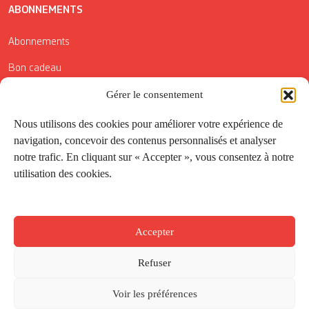
ABONNEMENTS
Abonnements
Bon cadeau
Gérer le consentement
Conditions générales de vente
Réductions de la Carte Côté Courrier
Nous utilisons des cookies pour améliorer votre expérience de
navigation, concevoir des contenus personnalisés et analyser
Application
notre trafic. En cliquant sur « Accepter », vous consentez à notre
utilisation des cookies.
Suivez-nous
Accepter
Refuser
Voir les préférences