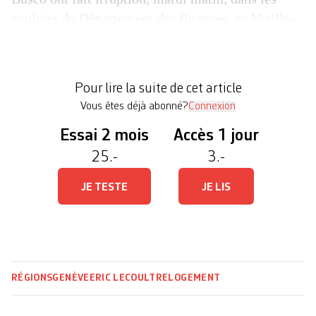
couloirs du Département des finances, en Vieille-
Ville. Au son des casseroles et d’un mégaphone,
les membres de l’association Xénope, qui
occupent une maison de l’Etat au 154 route de
Pour lire la suite de cet article
Malagnou, ont réclamé un […]
Vous êtes déjà abonné?
Connexion
Essai 2 mois
Accès 1 jour
25.-
3.-
JE TESTE
JE LIS
RÉGIONS
GENÈVE
ERIC LECOULTRE
LOGEMENT