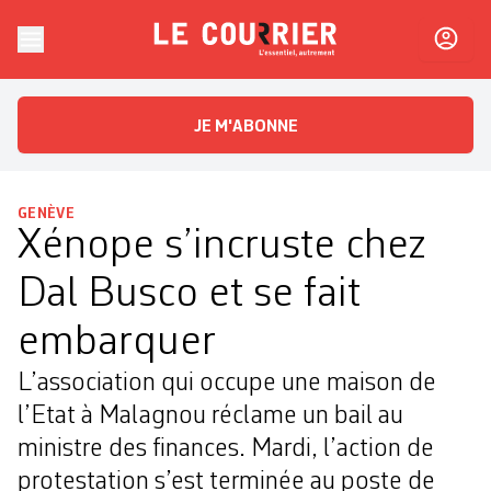
Skip to content
Le Courrier
L'essentiel, autrement
JE M'ABONNE
GENÈVE
Xénope s’incruste chez
Dal Busco et se fait
embarquer
L’association qui occupe une maison de
l’Etat à Malagnou réclame un bail au
ministre des finances. Mardi, l’action de
protestation s’est terminée au poste de