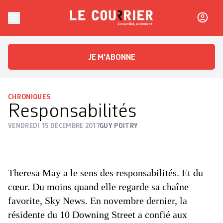
Skip to content
Le Courrier
L'essentiel, autrement
JE M'ABONNE
CHRONIQUES
Responsabilités
VENDREDI 15 DÉCEMBRE 2017
GUY POITRY
Theresa May a le sens des responsabilités. Et du
cœur. Du moins quand elle regarde sa chaîne
favorite, Sky News. En novembre dernier, la
résidente du 10 Downing Street a confié aux