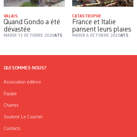
VALAIS
CATASTROPHE
Quand Gondo a été
France et Italie
dévastée
pansent leurs plaies
MARDI 13 OCTOBRE 2020
ATS
MARDI 6 OCTOBRE 2020
ATS
QUI SOMMES-NOUS?
Association éditrice
Équipe
Chartes
Soutenir Le Courrier
Contacts