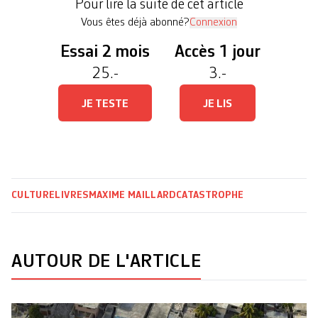
Pour lire la suite de cet article
des jours qui ont suivi où se mêlent […]
Vous êtes déjà abonné?
Connexion
Essai 2 mois
Accès 1 jour
25.-
3.-
JE TESTE
JE LIS
CULTURE
LIVRES
MAXIME MAILLARD
CATASTROPHE
AUTOUR DE L'ARTICLE