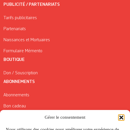
PUBLICITÉ / PARTENARIATS
Tarifs publicitaires
Partenariats
Naissances et Mortuaires
Formulaire Mémento
BOUTIQUE
Don / Souscription
ABONNEMENTS
Abonnements
Bon cadeau
Gérer le consentement
Conditions générales de vente
Réductions de la Carte Côté Courrier
Nous utilisons des cookies pour améliorer votre expérience de