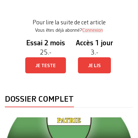
au second tour fera-t-il pencher la balance? Parti
de Rien A la surprise générale, Guillaume «Toto»
Morand et son Parti de Rien arrive en 9e position,
Pour lire la suite de cet article
soit […]
Vous êtes déjà abonné?
Connexion
Essai 2 mois
Accès 1 jour
25.-
3.-
JE TESTE
JE LIS
DOSSIER COMPLET