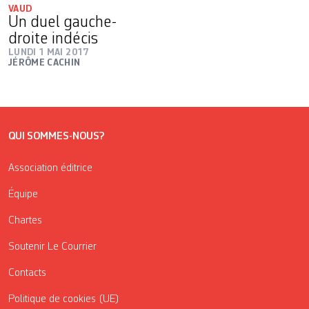
VAUD
Un duel gauche-
droite indécis
LUNDI 1 MAI 2017
JÉRÔME CACHIN
QUI SOMMES-NOUS?
Association éditrice
Équipe
Chartes
Soutenir Le Courrier
Contacts
Politique de cookies (UE)