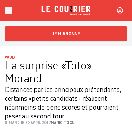
Skip to content
Le Courrier
L'essentiel, autrement
JE M'ABONNE
VAUD
La surprise «Toto»
Morand
Distancés par les principaux prétendants,
certains «petits candidats» réalisent
néanmoins de bons scores et pourraient
peser au second tour.
DIMANCHE 30 AVRIL 2017
MARIO TOGNI