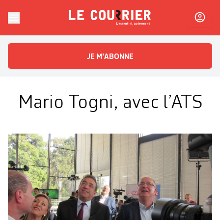
Skip to content
Le Courrier
L'essentiel, autrement
JE M'ABONNE
Mario Togni, avec l’ATS