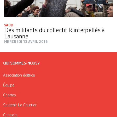
VAUD
Des militants du collectif R interpellés à
Lausanne
MERCREDI 13 AVRIL 2016
QUI SOMMES-NOUS?
Association éditrice
Équipe
Chartes
Soutenir Le Courrier
Contacts