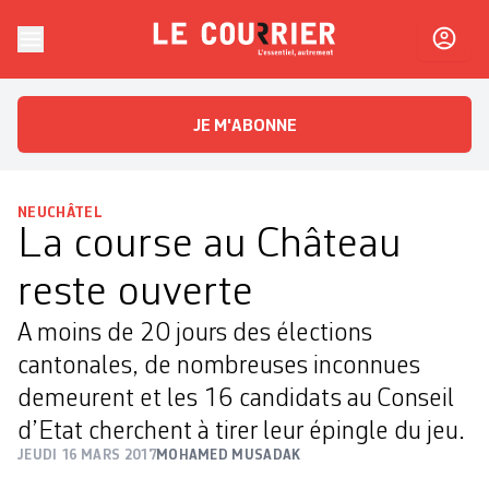
Skip to content
Le Courrier
L'essentiel, autrement
JE M'ABONNE
NEUCHÂTEL
La course au Château
reste ouverte
A moins de 20 jours des élections
cantonales, de nombreuses inconnues
demeurent et les 16 candidats au Conseil
d’Etat cherchent à tirer leur épingle du jeu.
JEUDI 16 MARS 2017
MOHAMED MUSADAK