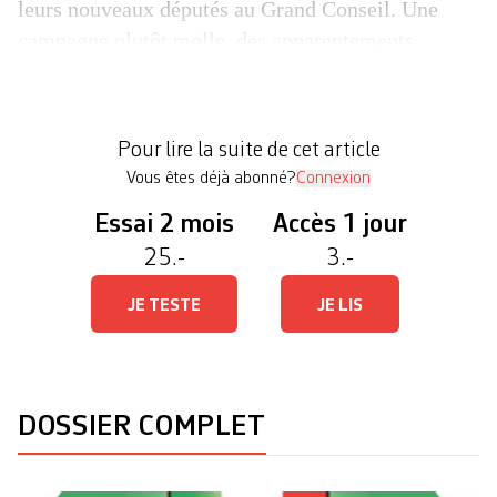
leurs nouveaux députés au Grand Conseil. Une
campagne plutôt molle, des apparentements
traditionnels qui volent en éclat et une législature
compliquée entretiennent le flou quant à l’issue du
scrutin. Le Conseil d’Etat sera-t-il réélu? La
Pour lire la suite de cet article
gauche de la […]
Vous êtes déjà abonné?
Connexion
Essai 2 mois
Accès 1 jour
25.-
3.-
JE TESTE
JE LIS
DOSSIER COMPLET