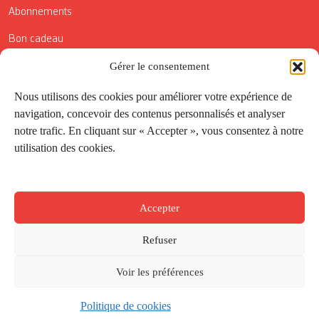
Abonnements
Bon cadeau
Gérer le consentement
Conditions générales de vente
Réductions de la Carte Côté Courrier
Nous utilisons des cookies pour améliorer votre expérience de
navigation, concevoir des contenus personnalisés et analyser
Application
notre trafic. En cliquant sur « Accepter », vous consentez à notre
utilisation des cookies.
Suivez-nous
Accepter
Refuser
Voir les préférences
Politique de cookies
Créé par
Onepixel
&
Wonderweb
&
EPIC