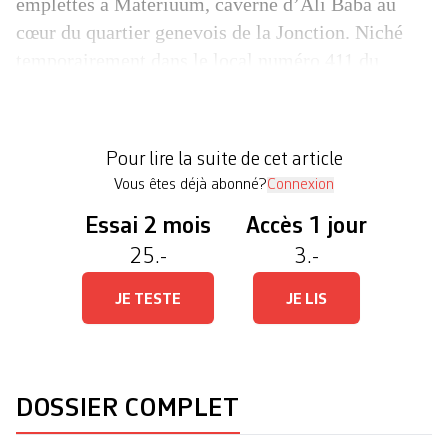
emplettes à Matériuum, caverne d’Ali Baba au
cœur du quartier genevois de la Jonction. Niché
temporairement dans le local numéro 411 du
Vélodrome, surface semi-souterraine où de
nombreux plasticiens ont leur atelier, l’espace
entasse panneaux, podiums, projecteurs, tapis de
Pour lire la suite de cet article
[…]
Vous êtes déjà abonné?
Connexion
Essai 2 mois
Accès 1 jour
25.-
3.-
JE TESTE
JE LIS
DOSSIER COMPLET