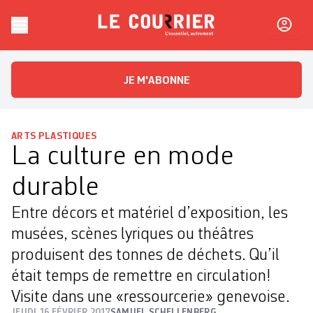
Skip to content
Le Courrier
L'essentiel, autrement
JE M'ABONNE
ARTS PLASTIQUES
La culture en mode
durable
Entre décors et matériel d’exposition, les
musées, scènes lyriques ou théâtres
produisent des tonnes de déchets. Qu’il
était temps de remettre en circulation!
Visite dans une «ressourcerie» genevoise.
JEUDI 16 FÉVRIER 2017
SAMUEL SCHELLENBERG