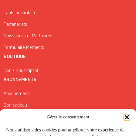
Tarifs publicitaires
Partenariats
Naissances et Mortuaires
Formulaire Mémento
BOUTIQUE
Don / Souscription
ABONNEMENTS
Abonnements
Bon cadeau
Conditions générales de vente
Gérer le consentement
Réductions de la Carte Côté Courrier
Nous utilisons des cookies pour améliorer votre expérience de