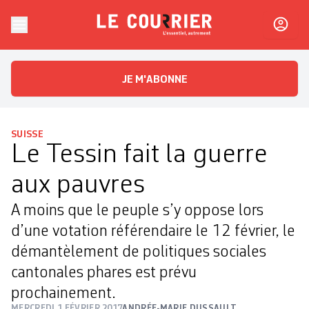
Skip to content
Le Courrier
L'essentiel, autrement
JE M'ABONNE
SUISSE
Le Tessin fait la guerre
aux pauvres
A moins que le peuple s’y oppose lors
d’une votation référendaire le 12 février, le
démantèlement de politiques sociales
cantonales phares est prévu
prochainement.
MERCREDI 1 FÉVRIER 2017
ANDRÉE-MARIE DUSSAULT