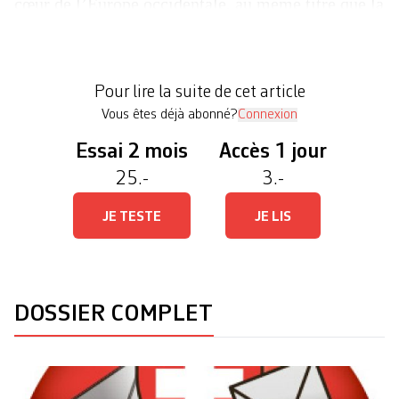
cœur de l’Europe occidentale, au même titre que la
Grèce, l’Italie méridionale et la Roumanie. Selon
les chiffres de 2015 de l’agence européenne,
26,3% des Tessinois risquaient d’être confrontés à
Pour lire la suite de cet article
la pauvreté. Un […]
Vous êtes déjà abonné?
Connexion
Essai 2 mois
Accès 1 jour
25.-
3.-
JE TESTE
JE LIS
DOSSIER COMPLET