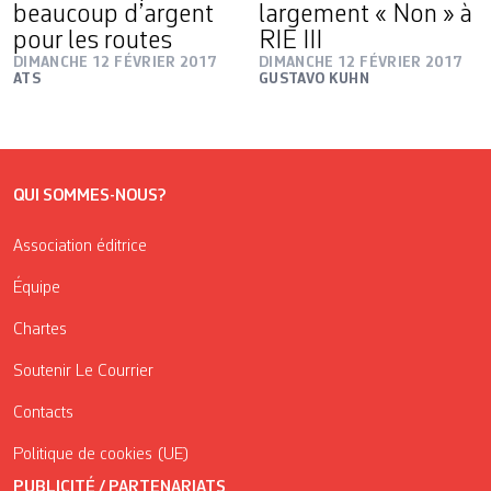
beaucoup d’argent
largement « Non » à
pour les routes
RIE III
DIMANCHE 12 FÉVRIER 2017
DIMANCHE 12 FÉVRIER 2017
ATS
GUSTAVO KUHN
QUI SOMMES-NOUS?
Association éditrice
Équipe
Chartes
Soutenir Le Courrier
Contacts
Politique de cookies (UE)
PUBLICITÉ / PARTENARIATS