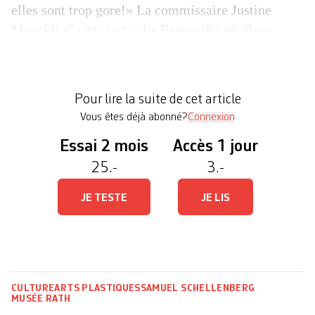
elles sont trop gore!» La commissaire Justine
Moeckli n’a pas tort: «Le Retour des ténèbres.
L’imaginaire gothique depuis Frankenstein», à
découvrir au Musée Rath, comporte sont lot de
pièces extrêmes. Par exemple la Leçon d’anatomie
Pour lire la suite de cet article
(1900) de Daniel Ihly, avec son macchabée […]
Vous êtes déjà abonné?
Connexion
Essai 2 mois
Accès 1 jour
25.-
3.-
JE TESTE
JE LIS
CULTURE
ARTS PLASTIQUES
SAMUEL SCHELLENBERG
MUSÉE RATH