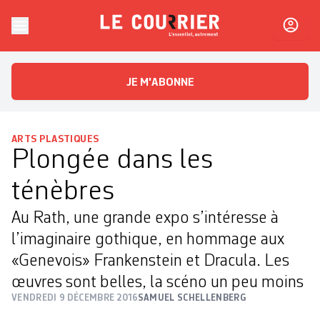
Skip to content
Le Courrier
L'essentiel, autrement
JE M'ABONNE
ARTS PLASTIQUES
Plongée dans les
ténèbres
Au Rath, une grande expo s’intéresse à
l’imaginaire gothique, en hommage aux
«Genevois» Frankenstein et Dracula. Les
œuvres sont belles, la scéno un peu moins
VENDREDI 9 DÉCEMBRE 2016
SAMUEL SCHELLENBERG