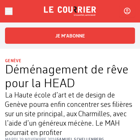
Skip to content
Le Courrier
L'essentiel, autrement
JE M'ABONNE
GENÈVE
Déménagement de rêve
pour la HEAD
La Haute école d’art et de design de
Genève pourra enfin concentrer ses filières
sur un site principal, aux Charmilles, avec
l’aide d’un généreux mécène. Le MAH
pourrait en profiter
MARDI 29 NOVEMBRE 2016
SAMUEL SCHELLENBERG