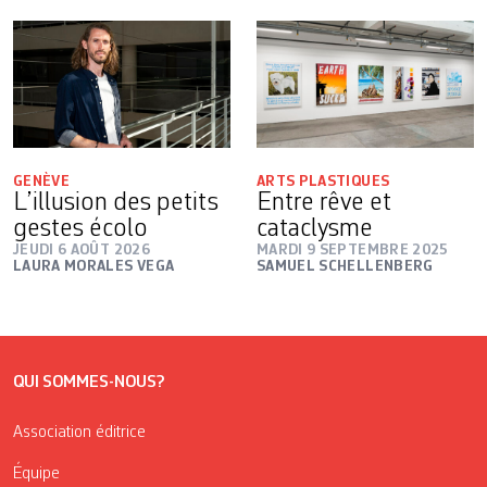
GENÈVE
ARTS PLASTIQUES
L’illusion des petits
Entre rêve et
gestes écolo
cataclysme
JEUDI 6 AOÛT 2026
MARDI 9 SEPTEMBRE 2025
LAURA MORALES VEGA
SAMUEL SCHELLENBERG
QUI SOMMES-NOUS?
Association éditrice
Équipe