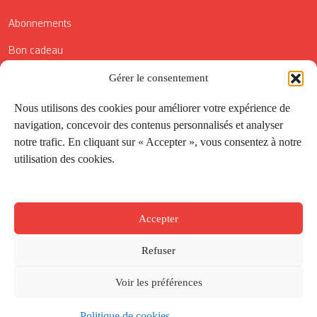
Abonnements
Bon cadeau
Gérer le consentement
Conditions générales de vente
Réductions de la Carte Côté Courrier
Nous utilisons des cookies pour améliorer votre expérience de
navigation, concevoir des contenus personnalisés et analyser
Application
notre trafic. En cliquant sur « Accepter », vous consentez à notre
utilisation des cookies.
Suivez-nous
Accepter
Refuser
Voir les préférences
Politique de cookies