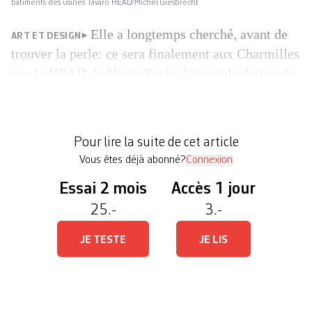
bâtiments des usines Tavaro HEAD/Michel Giesbrecht
Elle a longtemps cherché, avant de
ART ET DESIGN
trouver la perle: ce sera finalement aux Charmilles
que la HEAD, la Haute Ecole d’art et de design de
Genève, occupera trois bâtiments historiques pour
se doter d’un site principal unique. Ceci en deux
étapes, dès la prochaine rentrée puis à l’automne
Pour lire la suite de cet article
2019. Le tout avec l’aide de la […]
Vous êtes déjà abonné?
Connexion
Essai 2 mois
Accès 1 jour
25.-
3.-
JE TESTE
JE LIS