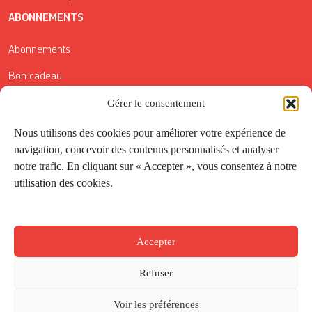
ABONNEMENTS
Abonnements
Bon cadeau
Conditions générales de vente
Gérer le consentement
Réductions de la Carte Côté Courrier
Nous utilisons des cookies pour améliorer votre expérience de
navigation, concevoir des contenus personnalisés et analyser
Application
notre trafic. En cliquant sur « Accepter », vous consentez à notre
utilisation des cookies.
Suivez-nous
Accepter
Refuser
Voir les préférences