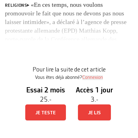
«En ces temps, nous voulons
RELIGIONS
promouvoir le fait que nous ne devons pas nous
laisser intimider», a déclaré à l’agence de presse
protestante allemande (EPD) Matthias Kopp,
porte-parole de la Conférence allemande des
évêques catholiques, mercredi à Bonn. «Nos
églises doivent rester des lieux ouverts, c’est
particulièrement clair ces derniers jours: que serait
Pour lire la suite de cet article
notre pays […]
Vous êtes déjà abonné?
Connexion
Essai 2 mois
Accès 1 jour
25.-
3.-
JE TESTE
JE LIS