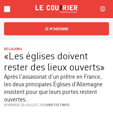
Skip to content
Le Courrier
L'essentiel, autrement
JE M'ABONNE
RELIGIONS
«Les églises doivent
rester des lieux ouverts»
Après l’assassinat d’un prêtre en France,
les deux principales Églises d’Allemagne
insistent pour que leurs portes restent
ouvertes.
VENDREDI 29 JUILLET 2016
PROTESTINFO