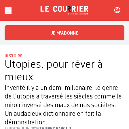
Skip to content
Le Courrier
L'essentiel, autrement
JE M'ABONNE
HISTOIRE
Utopies, pour rêver à
mieux
Inventé il y a un demi-millénaire, le genre
de l’utopie a traversé les siècles comme le
miroir inversé des maux de nos sociétés.
Un audacieux dictionnaire en fait la
démonstration.
JEUDI 16 JUIN 2016
THIERRY RABOUD