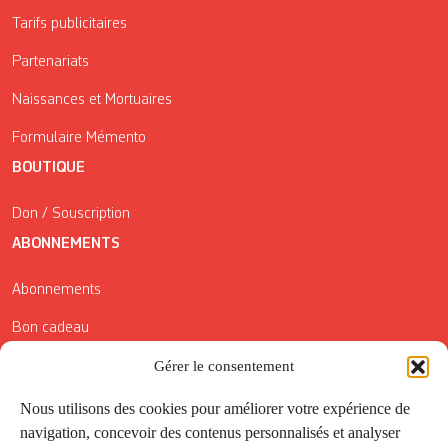
Tarifs publicitaires
Partenariats
Naissances et Mortuaires
Formulaire Mémento
BOUTIQUE
Don / Souscription
ABONNEMENTS
Abonnements
Bon cadeau
Conditions générales de vente
Gérer le consentement
Réductions de la Carte Côté Courrier
Nous utilisons des cookies pour améliorer votre expérience de
navigation, concevoir des contenus personnalisés et analyser
Application