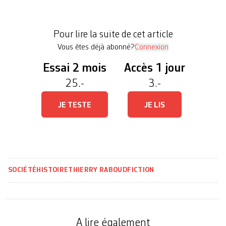
miroir de notre monde tel qu’il ne va pas. On doit
à l’humaniste anglais Thomas More d’avoir, en
Pour lire la suite de cet article
1516, donné […]
Vous êtes déjà abonné?
Connexion
Essai 2 mois
Accès 1 jour
25.-
3.-
JE TESTE
JE LIS
SOCIÉTÉ
HISTOIRE
THIERRY RABOUD
FICTION
A lire également