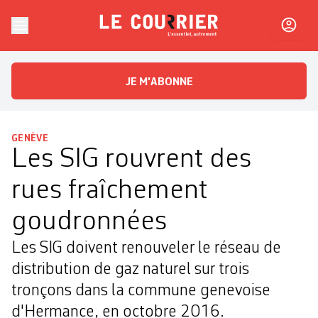
Skip to content
Le Courrier
L'essentiel, autrement
JE M'ABONNE
GENÈVE
Les SIG rouvrent des
rues fraîchement
goudronnées
Les SIG doivent renouveler le réseau de
distribution de gaz naturel sur trois
tronçons dans la commune genevoise
d'Hermance, en octobre 2016.