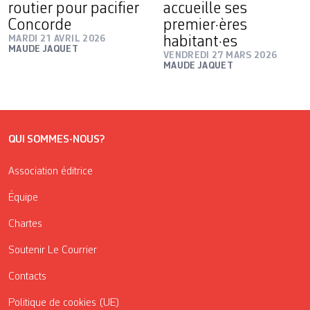
routier pour pacifier
accueille ses
Concorde
premier·ères
MARDI 21 AVRIL 2026
habitant·es
MAUDE JAQUET
VENDREDI 27 MARS 2026
MAUDE JAQUET
QUI SOMMES-NOUS?
Association éditrice
Équipe
Chartes
Soutenir Le Courrier
Contacts
Politique de cookies (UE)