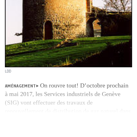
LDD
On rouvre tout! D’octobre prochain
AMÉNAGEMENT
à mai 2017, les Services industriels de Genève
(SIG) vont effectuer des travaux de
renouvellement de distribution de gaz naturel dans
trois rues de la commune d’Hermance: rue du
Midi, rue Centrale et rue du Nord. Or, deux de ces
trois tronçons avaient déjà été totalement éventrés